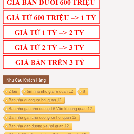
Nhu Cầu Khách Hàng
2 lau
5m nhà nhỏ giá rẻ quận 12
8
Ban nha duong xe hoi quan 12
Ban nha gan cho duong Lê Văn khuong quan 12
Ban nha gan cho duong xe hoi quan 12
Ban nha gan duong xe hoi quan 12