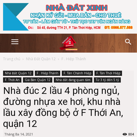
Trang chủ
Nhà Đất Quận 12
F . Hiệp Thành
Nhà Đất Quận 12
F . Hiệp Thành
F. Tân Chánh Hiệp
F. Tân Thới Hiệp
F. Thới An
Giá Bán Quận 12
Nhà đất đang quan tâm
Từ 3 tỷ đến 5 tỷ
Nhà đúc 2 lầu 4 phòng ngủ,
đường nhựa xe hơi, khu nhà
lầu xây đồng bộ ở F Thới An,
quận 12
Tháng Ba 14, 2021
804