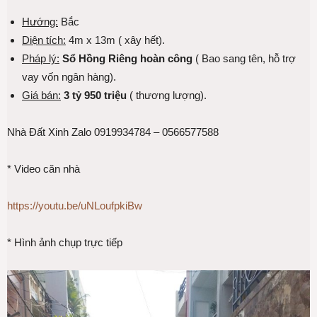
Hướng:
Bắc
Diện tích:
4m x 13m ( xây hết).
Pháp lý:
Sổ Hồng Riêng hoàn công
( Bao sang tên, hỗ trợ
vay vốn ngân hàng).
Giá bán:
3 tỷ 950 triệu
( thương lượng).
Nhà Đất Xinh Zalo 0919934784 – 0566577588
* Video căn nhà
https://youtu.be/uNLoufpkiBw
* Hình ảnh chụp trực tiếp