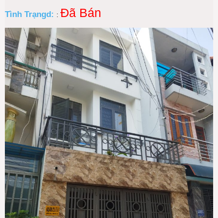
Đã Bán
Tình Trạngd:
: