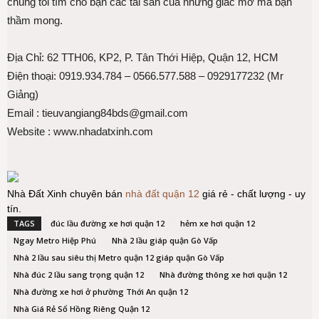
chúng tôi tìm cho bạn các tài sản của những giấc mơ mà bạn
thầm mong.
Địa Chỉ: 62 TTH06, KP2, P. Tân Thới Hiệp, Quận 12, HCM
Điện thoại: 0919.934.784 – 0566.577.588 – 0929177232 (Mr
Giảng)
Email : tieuvangiang84bds@gmail.com
Website : www.nhadatxinh.com
Nhà Đất Xinh chuyên bán
nhà đất quận 12
giá rẻ - chất lượng - uy
tín.
TAGS
đúc lầu đường xe hơi quận 12
hẻm xe hơi quận 12
Ngay Metro Hiệp Phú
Nhà 2 lầu giáp quận Gò Vấp
Nhà 2 lầu sau siêu thị Metro quận 12 giáp quận Gò Vấp
Nhà đúc 2 lầu sang trọng quận 12
Nhà đường thông xe hơi quận 12
Nhà đường xe hơi ở phường Thới An quận 12
Nhà Giá Rẻ Sổ Hồng Riêng Quận 12