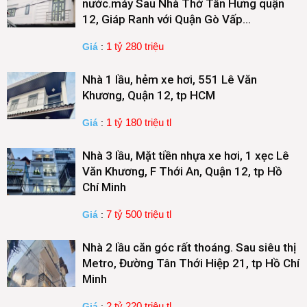
nước.máy Sau Nhà Thờ Tân Hưng quận
12, Giáp Ranh với Quận Gò Vấp…
1 tỷ 280 triệu
Giá
:
Nhà 1 lầu, hẻm xe hơi, 551 Lê Văn
Khương, Quận 12, tp HCM
1 tỷ 180 triệu tl
Giá
:
Nhà 3 lầu, Mặt tiền nhựa xe hơi, 1 xẹc Lê
Văn Khương, F Thới An, Quận 12, tp Hồ
Chí Minh
7 tỷ 500 triệu tl
Giá
:
Nhà 2 lầu căn góc rất thoáng. Sau siêu thị
Metro, Đường Tân Thới Hiệp 21, tp Hồ Chí
Minh
2 tỷ 220 triệu tl
Giá
: