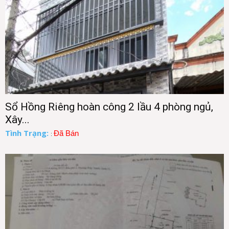
Sổ Hồng Riêng hoàn công 2 lầu 4 phòng ngủ,
Xây...
Tình Trạng:
Đã Bán
: