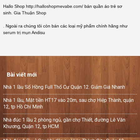
Hallo Shop
http://halloshopmevabe.com/
bán quần áo trẻ sơ
sinh.
Gia Thuận Shop
. Ngoài ra chúng tôi còn bán các loại mỹ phẩm chính hãng như
serum trị mụn
Andisu
Bài viết mới
Nhà 1 lầu Sổ Hồng Full Thổ Cư Quận 12. Giảm Giá Nhanh
Nhà 1 lầu, Mặt tiền HT17 vào 20m, sau chợ Hiệp Thành, quận
12, tp Hồ Chí Minh
Nhà đúc 1 lầu 2 phòng ngủ, gần chợ Thiết, đường Lê Văn
Khương, Quận 12, tp.HCM