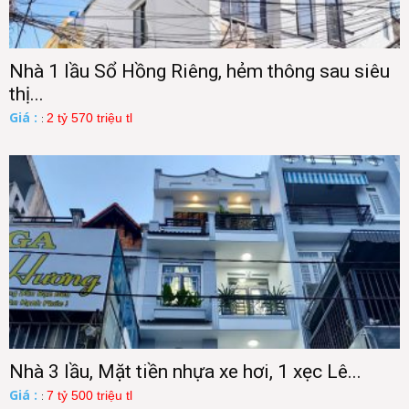
Nhà 1 lầu Sổ Hồng Riêng, hẻm thông sau siêu
thị...
Giá :
2 tỷ 570 triệu tl
:
Nhà 3 lầu, Mặt tiền nhựa xe hơi, 1 xẹc Lê...
Giá :
7 tỷ 500 triệu tl
: