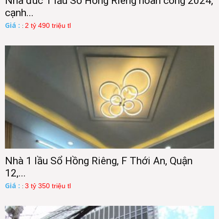
Nhà đúc 1 lầu Sổ Hồng Riêng hoàn công 2024,
cạnh...
Giá :
2 tỷ 490 triệu tl
:
Nhà 1 lầu Sổ Hồng Riêng, F Thới An, Quận
12,...
Giá :
3 tỷ 350 triệu tl
: