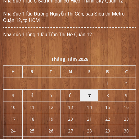
Nhà đúc 1 lầu ở Sau khi dân cư Hiệp Thành City Quận 12
Nhà đúc 1 lầu Đường Nguyễn Thị Căn, sau Siêu thị Metro
Quận 12, tp HCM
Nhà đúc 1 lủng 1 lầu Trần Thị Hè Quận 12
Tháng Tám 2026
H
B
T
N
S
B
C
1
2
4
6
3
5
7
8
9
10
11
12
13
14
15
16
17
18
19
20
21
22
23
24
25
26
27
28
29
30