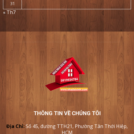
31
« Th7
THÔNG TIN VỀ CHÚNG TÔI
Địa Chỉ:
Số 45, đường TTH21, Phường Tân Thới Hiệp,
HCM