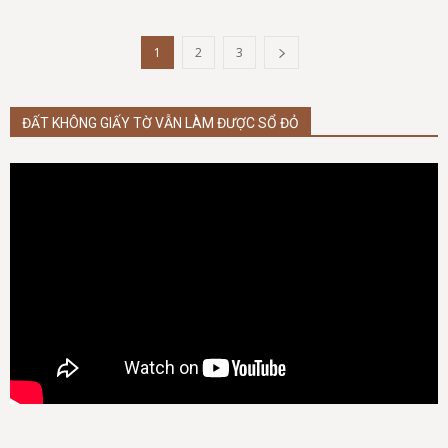
1
2
3
ĐẤT KHÔNG GIẤY TỜ VẪN LÀM ĐƯỢC SỔ ĐỎ