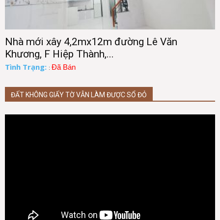
Nhà mới xây 4,2mx12m đường Lê Văn
Khương, F Hiệp Thành,...
Tình Trạng:
Đã Bán
:
ĐẤT KHÔNG GIẤY TỜ VẪN LÀM ĐƯỢC SỔ ĐỎ