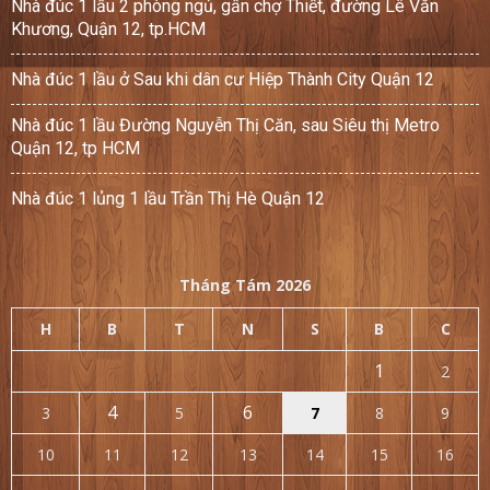
Nhà đúc 1 lầu 2 phòng ngủ, gần chợ Thiết, đường Lê Văn
Khương, Quận 12, tp.HCM
Nhà đúc 1 lầu ở Sau khi dân cư Hiệp Thành City Quận 12
Nhà đúc 1 lầu Đường Nguyễn Thị Căn, sau Siêu thị Metro
Quận 12, tp HCM
Nhà đúc 1 lủng 1 lầu Trần Thị Hè Quận 12
Tháng Tám 2026
H
B
T
N
S
B
C
1
2
4
6
3
5
7
8
9
10
11
12
13
14
15
16