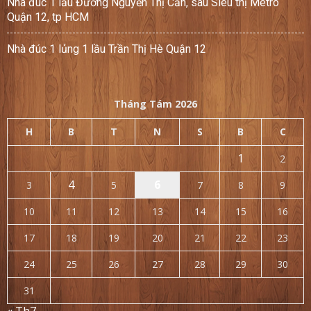
Nhà đúc 1 lầu Đường Nguyễn Thị Căn, sau Siêu thị Metro
Quận 12, tp HCM
Nhà đúc 1 lủng 1 lầu Trần Thị Hè Quận 12
Tháng Tám 2026
H
B
T
N
S
B
C
1
2
4
6
3
5
7
8
9
10
11
12
13
14
15
16
17
18
19
20
21
22
23
24
25
26
27
28
29
30
31
« Th7