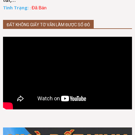
Tình Trạng:
Đã Bán
:
ĐẤT KHÔNG GIẤY TỜ VẪN LÀM ĐƯỢC SỔ ĐỎ