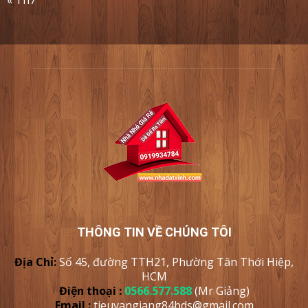
THÔNG TIN VỀ CHÚNG TÔI
Địa Chỉ:
Số 45, đường TTH21, Phường Tân Thới Hiệp,
HCM
Điện thoại :
0566.577.588
(Mr Giảng)
Email :
tieuvangiang84bds@gmail.com