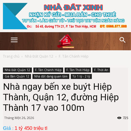
Trang chủ
Nhà Đất Quận 12
F. Tân Chánh Hiệp
Nhà Đất Quận 12
F. Tân Chánh Hiệp
F. Tân Thới Hiệp
F. Thới An
Giá Bán Quận 12
Nhà đất đang quan tâm
Từ 1 tỷ - 2 tỷ
Nhà ngay bến xe buýt Hiệp
Thành, Quận 12, đường Hiệp
Thành 17 vao 100m
Tháng Một 26, 2026
725
Giá
1 tỷ 450 triệu tl
: