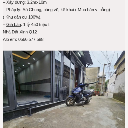
–
Xây dựng
: 3,2mx10m
– Pháp lý: Sổ Chung, bảng vẽ, kê khai ( Mua bán vi bằng)
( Khu dân cư 100%).
–
Giá bán
: 1 tỷ 450 triệu tl
Nhà Đất Xinh Q12
Alo em: 0566 577 588