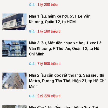
1 tỷ 280 triệu
Giá
:
Nhà 1 lầu, hẻm xe hơi, 551 Lê Văn
Khương, Quận 12, tp HCM
1 tỷ 180 triệu tl
Giá
:
Nhà 3 lầu, Mặt tiền nhựa xe hơi, 1 xẹc Lê
Văn Khương, F Thới An, Quận 12, tp Hồ
Chí Minh
7 tỷ 500 triệu tl
Giá
:
Nhà 2 lầu căn góc rất thoáng. Sau siêu thị
Metro, Đường Tân Thới Hiệp 21, tp Hồ Chí
Minh
2 tỷ 220 triệu tl
Giá
:
Nhà đúc 1 lầu đẹp, hẻm thông 3m. Tại