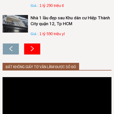
1 tỷ 290 triệu tl
Giá
:
Nhà 1 lầu đẹp sau Khu dân cư Hiệp Thành
City quận 12, Tp HCM
1 tỷ 590 triệu yl
Giá
:
ĐẤT KHÔNG GIẤY TỜ VẪN LÀM ĐƯỢC SỔ ĐỎ