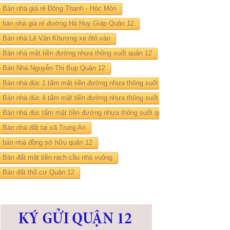
Bán nhà giá rẻ Đông Thạnh - Hóc Môn
bán nhà giá rẻ đường Hà Huy Giáp Quận 12
Bán nhà Lê Văn Khương xe ôtô vào
Bán nhà mặt tiền đường nhựa thông suốt quận 12
Bán Nhà Nguyễn Thị Bụp Quận 12
Bán nhà đúc 1 tấm mặt tiền đường nhựa thông suốt quận 12
Bán nhà đúc 4 tấm mặt tiền đường nhựa thông suốt quận 12
Bán nhà đúc tấm mặt tiền đường nhựa thông suốt quận 12
Bán nhà đất tại xã Trung An
bán nhà đồng sở hữu quận 12
Bán đất mặt tiền rạch cầu nhà vuông
Bán đất thổ cư Quận 12