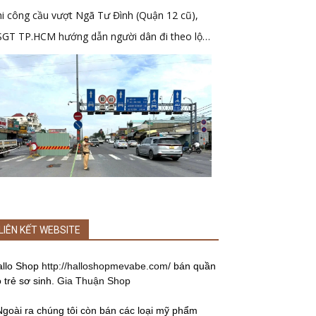
i công cầu vượt Ngã Tư Đình (Quận 12 cũ),
SGT TP.HCM hướng dẫn người dân đi theo lộ
ình mới
LIÊN KẾT WEBSITE
allo Shop
http://halloshopmevabe.com/
bán quần
 trẻ sơ sinh.
Gia Thuận Shop
Ngoài ra chúng tôi còn bán các loại mỹ phẩm