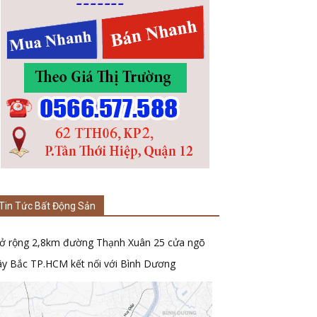
Tin Tức Bất Động Sản
ở rộng 2,8km đường Thạnh Xuân 25 cửa ngõ
ây Bắc TP.HCM kết nối với Bình Dương