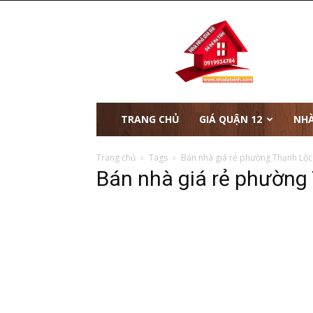
nhà
đất
xinh
TRANG CHỦ
GIÁ QUẬN 12
NHÀ
Trang chủ
Tags
Bán nhà giá rẻ phường Thạnh Lộc
Bán nhà giá rẻ phường