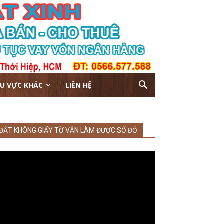
U VỰC KHÁC
LIÊN HỆ
ĐẤT KHÔNG GIẤY TỜ VẪN LÀM ĐƯỢC SỔ ĐỎ