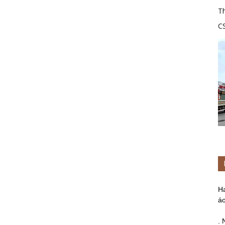
Th
C
tr
H
áo
. 