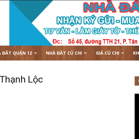
 ĐẤT QUẬN 12
NHÀ ĐẤT CỦ CHI
GIÁ CỦ CHI
KH
 Thạnh Lộc