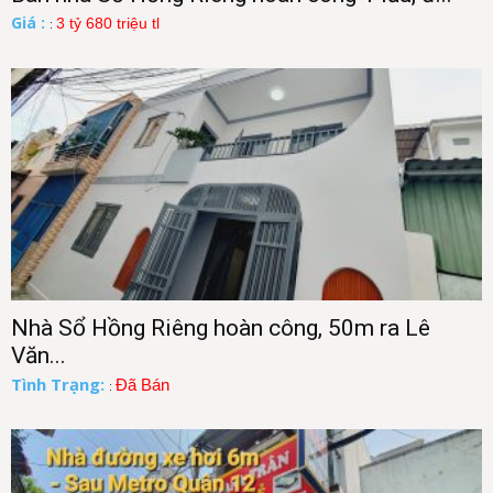
Giá :
3 tỷ 680 triệu tl
:
Nhà Sổ Hồng Riêng hoàn công, 50m ra Lê
Văn...
Tình Trạng:
Đã Bán
: