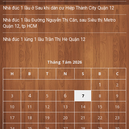
Nhà đúc 1 lầu ở Sau khi dân cư Hiệp Thành City Quận 12
Nhà đúc 1 lầu Đường Nguyễn Thị Căn, sau Siêu thị Metro
Quận 12, tp HCM
Nhà đúc 1 lủng 1 lầu Trần Thị Hè Quận 12
Tháng Tám 2026
H
B
T
N
S
B
C
1
2
4
6
3
5
7
8
9
10
11
12
13
14
15
16
17
18
19
20
21
22
23
24
25
26
27
28
29
30