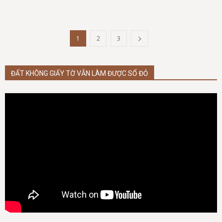
1
2
3
ĐẤT KHÔNG GIẤY TỜ VẪN LÀM ĐƯỢC SỔ ĐỎ