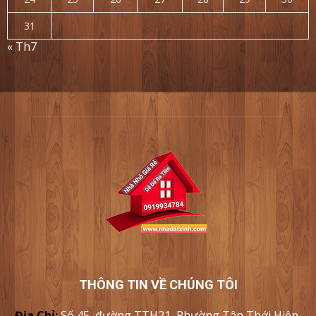
31
« Th7
THÔNG TIN VỀ CHÚNG TÔI
Địa Chỉ:
Số 45, đường TTH21, Phường Tân Thới Hiệp,