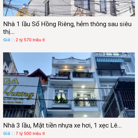
Nhà 1 lầu Sổ Hồng Riêng, hẻm thông sau siêu
thị...
Giá :
2 tỷ 570 triệu tl
:
Nhà 3 lầu, Mặt tiền nhựa xe hơi, 1 xẹc Lê...
Giá :
7 tỷ 500 triệu tl
: