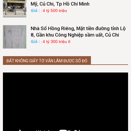
Mỹ, Củ Chi, Tp Hồ Chí Minh
Giá :
4 tỷ 500 triệu
:
Nhà Sổ Hồng Riêng, Mặt tiền đường tỉnh Lộ
8, Gần khu Công Nghiệp sầm uất, Củ Chi
Giá :
4 tỷ 300 triệu tl
:
ĐẤT KHÔNG GIẤY TỜ VẪN LÀM ĐƯỢC SỔ ĐỎ