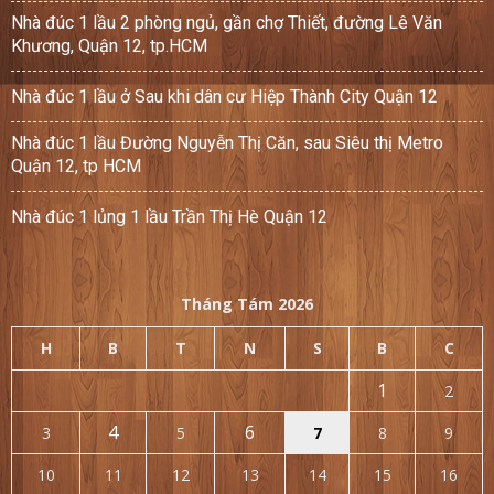
Nhà đúc 1 lầu 2 phòng ngủ, gần chợ Thiết, đường Lê Văn
Khương, Quận 12, tp.HCM
Nhà đúc 1 lầu ở Sau khi dân cư Hiệp Thành City Quận 12
Nhà đúc 1 lầu Đường Nguyễn Thị Căn, sau Siêu thị Metro
Quận 12, tp HCM
Nhà đúc 1 lủng 1 lầu Trần Thị Hè Quận 12
Tháng Tám 2026
H
B
T
N
S
B
C
1
2
4
6
3
5
7
8
9
10
11
12
13
14
15
16