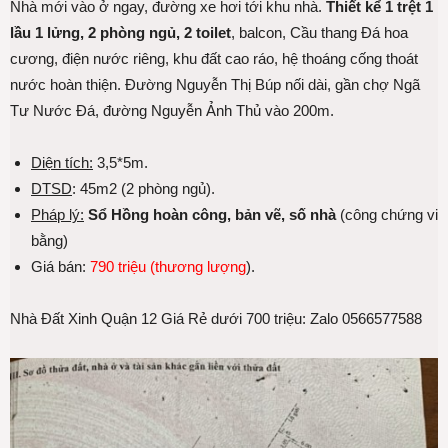
Nhà mới vào ở ngay, đường xe hơi tới khu nhà.
Thiết kể 1 trệt 1
lầu 1 lửng, 2 phòng ngủ, 2 toilet
, balcon, Cầu thang Đá hoa
cương, điện nước riêng, khu đất cao ráo, hệ thoáng cống thoát
nước hoàn thiện. Đường Nguyễn Thị Búp nối dài, gần chợ Ngã
Tư Nước Đá, đường Nguyễn Ảnh Thủ vào 200m.
Diện tích:
3,5*5m.
DTSD
: 45m2 (2 phòng ngủ).
Pháp lý:
Sổ Hồng hoàn công, bản vẽ, số nhà
(công chứng vi
bằng)
Giá bán:
790 triệu (thương lượng
).
Nhà Đất Xinh Quận 12 Giá Rẻ dưới 700 triệu: Zalo 0566577588