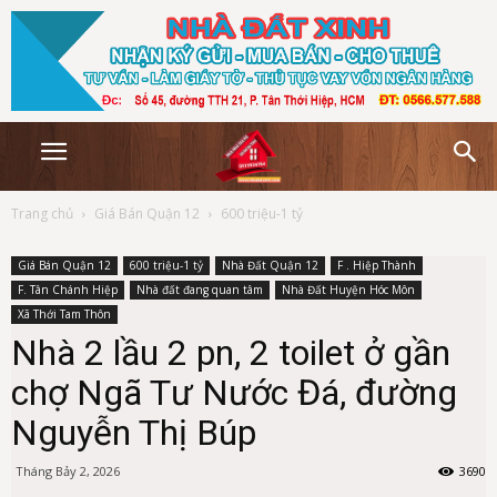
Trang chủ
Giá Bán Quận 12
600 triệu-1 tỷ
Giá Bán Quận 12
600 triệu-1 tỷ
Nhà Đất Quận 12
F . Hiệp Thành
F. Tân Chánh Hiệp
Nhà đất đang quan tâm
Nhà Đất Huyện Hóc Môn
Xã Thới Tam Thôn
Nhà 2 lầu 2 pn, 2 toilet ở gần
chợ Ngã Tư Nước Đá, đường
Nguyễn Thị Búp
Tháng Bảy 2, 2026
3690