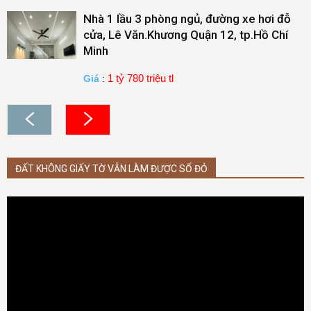
Nhà 1 lầu 3 phòng ngủ, đường xe hơi đỗ
cửa, Lê Văn.Khương Quận 12, tp.Hồ Chí
Minh
1 tỷ 780 triệu tl
Giá
:
ĐẤT KHÔNG GIẤY TỜ VẪN LÀM ĐƯỢC SỔ ĐỎ