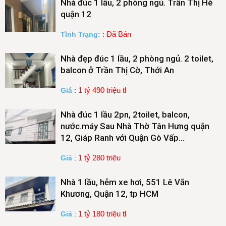
Nhà đúc 1 lầu, 2 phòng ngủ. Trần Thị Hè
quận 12
Đã Bán
Tình Trạng:
:
Nhà đẹp đúc 1 lầu, 2 phòng ngủ. 2 toilet,
balcon ở Trần Thị Cờ, Thới An
1 tỷ 490 triệu tl
Giá
:
Nhà đúc 1 lầu 2pn, 2toilet, balcon,
nước.máy Sau Nhà Thờ Tân Hưng quận
12, Giáp Ranh với Quận Gò Vấp…
1 tỷ 280 triệu
Giá
:
Nhà 1 lầu, hẻm xe hơi, 551 Lê Văn
Khương, Quận 12, tp HCM
1 tỷ 180 triệu tl
Giá
: