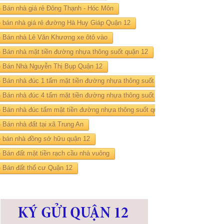
Bán nhà giá rẻ Đông Thạnh - Hóc Môn
bán nhà giá rẻ đường Hà Huy Giáp Quận 12
Bán nhà Lê Văn Khương xe ôtô vào
Bán nhà mặt tiền đường nhựa thông suốt quận 12
Bán Nhà Nguyễn Thị Bụp Quận 12
Bán nhà đúc 1 tấm mặt tiền đường nhựa thông suốt quận 12
Bán nhà đúc 4 tấm mặt tiền đường nhựa thông suốt quận 12
Bán nhà đúc tấm mặt tiền đường nhựa thông suốt quận 12
Bán nhà đất tại xã Trung An
bán nhà đồng sở hữu quận 12
Bán đất mặt tiền rạch cầu nhà vuông
Bán đất thổ cư Quận 12