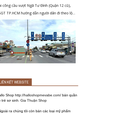
i công cầu vượt Ngã Tư Đình (Quận 12 cũ),
SGT TP.HCM hướng dẫn người dân đi theo lộ
ình mới
LIÊN KẾT WEBSITE
allo Shop
http://halloshopmevabe.com/
bán quần
 trẻ sơ sinh.
Gia Thuận Shop
Ngoài ra chúng tôi còn bán các loại mỹ phẩm