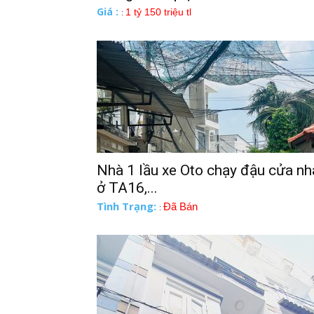
Giá :
1 tỷ 150 triệu tl
:
Nhà 1 lầu xe Oto chạy đậu cửa nh
ở TA16,...
Tình Trạng:
Đã Bán
: