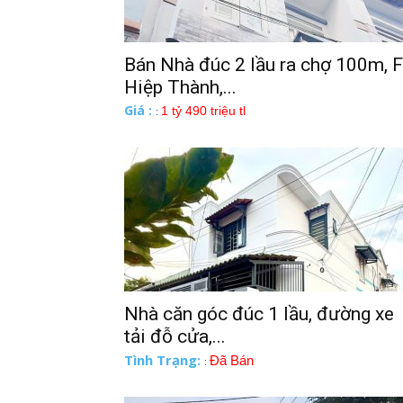
Bán Nhà đúc 2 lầu ra chợ 100m, F
Hiệp Thành,...
Giá :
1 tỷ 490 triệu tl
:
Nhà căn góc đúc 1 lầu, đường xe
tải đỗ cửa,...
Tình Trạng:
Đã Bán
: