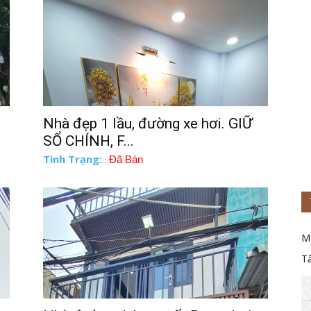
Nhà đẹp 1 lầu, đường xe hơi. GIỮ
SỔ CHÍNH, F...
Tình Trạng:
Đã Bán
:
M
T