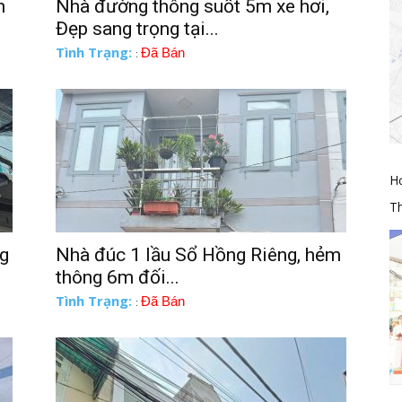
h
Nhà đường thông suốt 5m xe hơi,
Đẹp sang trọng tại...
Tình Trạng:
Đã Bán
:
H
Th
ng
Nhà đúc 1 lầu Sổ Hồng Riêng, hẻm
thông 6m đối...
Tình Trạng:
Đã Bán
: