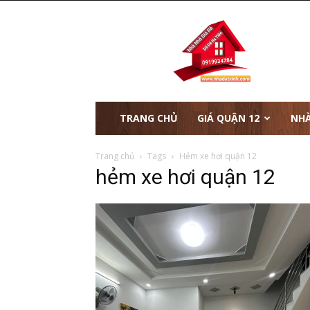
nhà
đất
xinh
TRANG CHỦ
GIÁ QUẬN 12
NHÀ
Trang chủ
Tags
Hẻm xe hơi quận 12
hẻm xe hơi quận 12