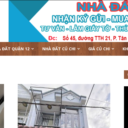
 ĐẤT QUẬN 12
NHÀ ĐẤT CỦ CHI
GIÁ CỦ CHI
KH