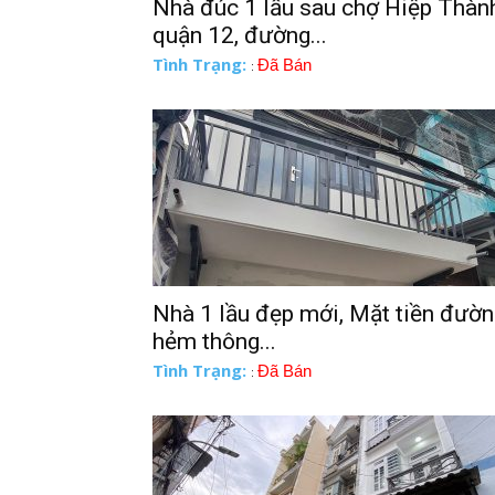
Nhà đúc 1 lầu sau chợ Hiệp Thàn
quận 12, đường...
Tình Trạng:
Đã Bán
:
Nhà 1 lầu đẹp mới, Mặt tiền đườ
hẻm thông...
Tình Trạng:
Đã Bán
: