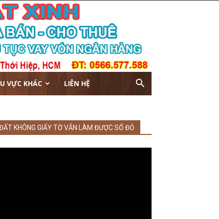
U VỰC KHÁC
LIÊN HỆ
ĐẤT KHÔNG GIẤY TỜ VẪN LÀM ĐƯỢC SỔ ĐỎ