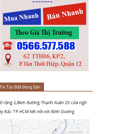
Tin Tức Bất Động Sản
ở rộng 2,8km đường Thạnh Xuân 25 cửa ngõ
ây Bắc TP.HCM kết nối với Bình Dương