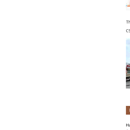
Th
C
tr
H