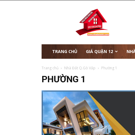
nhà
đất
xinh
TRANG CHỦ
GIÁ QUẬN 12
NHÀ
Trang chủ
Nhà Đất Q.Gò Vấp
Phường 1
PHƯỜNG 1