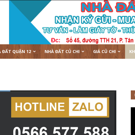
 ĐẤT QUẬN 12
NHÀ ĐẤT CỦ CHI
GIÁ CỦ CHI
KH