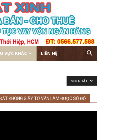
U VỰC KHÁC
LIÊN HỆ
MỚI NHẤT
ĐẤT KHÔNG GIẤY TỜ VẪN LÀM ĐƯỢC SỔ ĐỎ