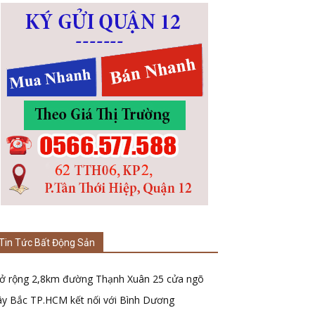
Tin Tức Bất Động Sản
ở rộng 2,8km đường Thạnh Xuân 25 cửa ngõ
ây Bắc TP.HCM kết nối với Bình Dương