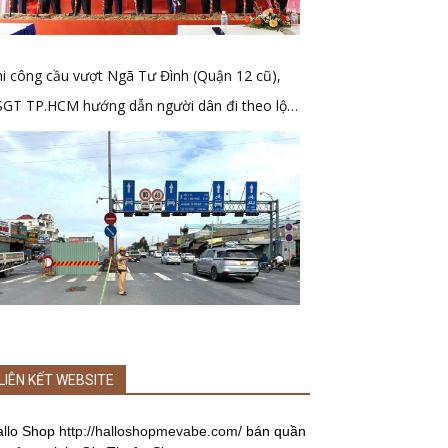
i công cầu vượt Ngã Tư Đình (Quận 12 cũ),
SGT TP.HCM hướng dẫn người dân đi theo lộ
ình mới
LIÊN KẾT WEBSITE
allo Shop
http://halloshopmevabe.com/
bán quần