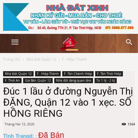
Trang chủ
Nhà Đất Quận 12
F . Hiệp Thành
Nhà Đất Quận 12
F . Hiệp Thành
F. Tân Chánh Hiệp
F. Tân Thới Hiệp
F. Thới An
Giá Bán Quận 12
Nhà đất đang quan tâm
Từ 1 tỷ - 2 tỷ
Đúc 1 lầu ở đường Nguyễn Thị
ĐẶNG, Quận 12 vào 1 xẹc. SỔ
HỒNG RIÊNG
Tháng Hai 13, 2020
1364
Đã Bán
Tình Trạngd:
: