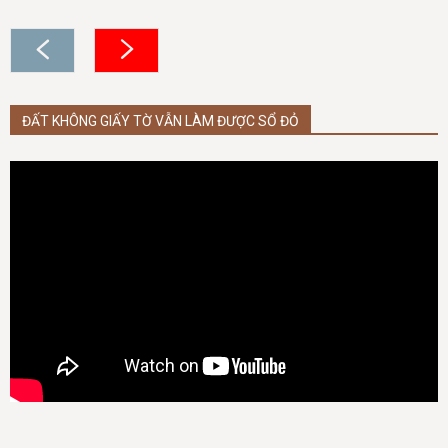
ĐẤT KHÔNG GIẤY TỜ VẪN LÀM ĐƯỢC SỔ ĐỎ