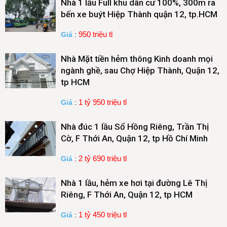
Nhà 1 lầu Full khu dân cư 100%, 300m ra
bến xe buýt Hiệp Thành quận 12, tp.HCM
950 triệu tl
Giá
:
Nhà Mặt tiền hẻm thông Kinh doanh mọi
ngành ghề, sau Chợ Hiệp Thành, Quận 12,
tp HCM
1 tỷ 950 triệu tl
Giá
:
Nhà đúc 1 lầu Sổ Hồng Riêng, Trần Thị
Cờ, F Thới An, Quận 12, tp Hồ Chí Minh
2 tỷ 690 triệu tl
Giá
:
Nhà 1 lầu, hẻm xe hơi tại đường Lê Thị
Riêng, F Thới An, Quận 12, tp HCM
1 tỷ 450 triệu tl
Giá
: