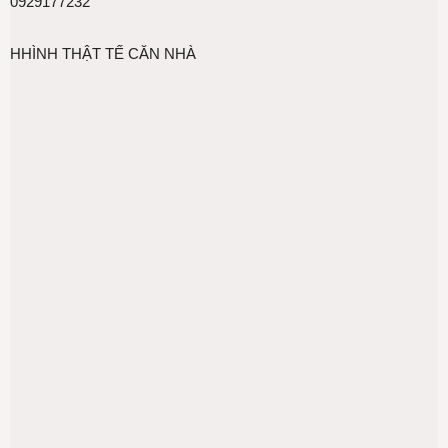
0929177232
HHÌNH THẬT TẾ CĂN NHÀ