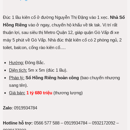
Đúc 1 lầu kiên cố ở đường Nguyễn Thị Đặng vào 1 xẹc.
Nhà Sổ
Hồng Riêng
vào ở ngay, chuyển hộ khẩu về tik tak. Vị trí rất
thuận lợi, sau siêu thị Metro Quận 12, giáp quận Gò Vấp đi xe
máy 5 phút về Gò Vấp. Nhà đúc thật kiên cố có 2 phòng ngủ, 2
toilet, balcon, cổng rào kiên cố….
Hướng:
Đông Bắc.
Diện tích:
5m x 5m (đúc 1 lầu).
Pháp lý:
Sổ Hồng Riêng hoàn công
(bao chuyển nhượng
sang tên).
Giá bán
:
1 tỷ 680 triệu
(thương lượng)
Zalo
: 0919934784
Hotline hỗ trợ:
0566 577 588 – 0919934784 – 0932172092 –