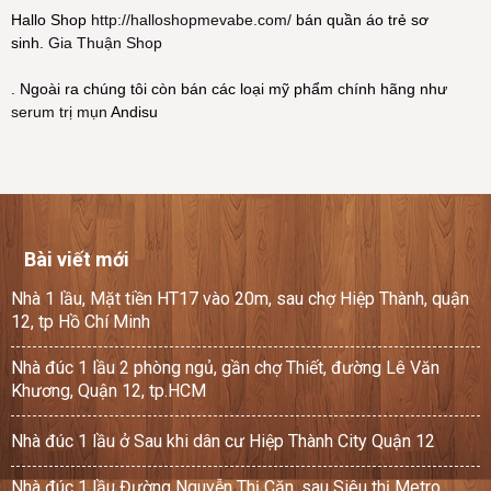
Hallo Shop
http://halloshopmevabe.com/
bán quần áo trẻ sơ
sinh.
Gia Thuận Shop
. Ngoài ra chúng tôi còn bán các loại mỹ phẩm chính hãng như
serum trị mụn
Andisu
Bài viết mới
Nhà 1 lầu, Mặt tiền HT17 vào 20m, sau chợ Hiệp Thành, quận
12, tp Hồ Chí Minh
Nhà đúc 1 lầu 2 phòng ngủ, gần chợ Thiết, đường Lê Văn
Khương, Quận 12, tp.HCM
Nhà đúc 1 lầu ở Sau khi dân cư Hiệp Thành City Quận 12
Nhà đúc 1 lầu Đường Nguyễn Thị Căn, sau Siêu thị Metro