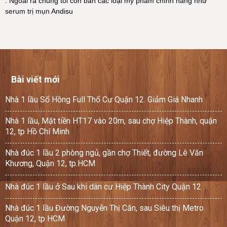
. Ngoài ra chúng tôi còn bán các loại mỹ phẩm chính hãng như
serum trị mụn
Andisu
Bài viết mới
Nhà 1 lầu Sổ Hồng Full Thổ Cư Quận 12. Giảm Giá Nhanh
Nhà 1 lầu, Mặt tiền HT17 vào 20m, sau chợ Hiệp Thành, quận
12, tp Hồ Chí Minh
Nhà đúc 1 lầu 2 phòng ngủ, gần chợ Thiết, đường Lê Văn
Khương, Quận 12, tp.HCM
Nhà đúc 1 lầu ở Sau khi dân cư Hiệp Thành City Quận 12
Nhà đúc 1 lầu Đường Nguyễn Thị Căn, sau Siêu thị Metro
Quận 12, tp HCM