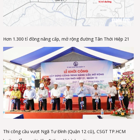
Hơn 1.300 tỉ đồng nâng cấp, mở rộng đường Tân Thới Hiệp 21
Thi công cầu vượt Ngã Tư Đình (Quận 12 cũ), CSGT TP.HCM