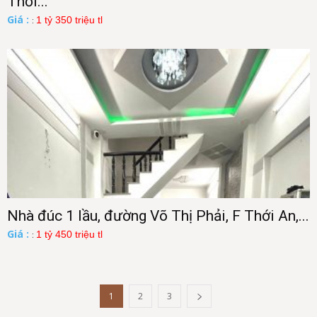
Thới...
Giá :
1 tỷ 350 triệu tl
:
Nhà đúc 1 lầu, đường Võ Thị Phải, F Thới An,...
Giá :
1 tỷ 450 triệu tl
:
1
2
3