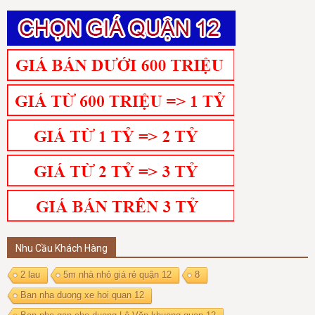
Nhu Cầu Khách Hàng
2 lau
5m nhà nhỏ giá rẻ quận 12
8
Ban nha duong xe hoi quan 12