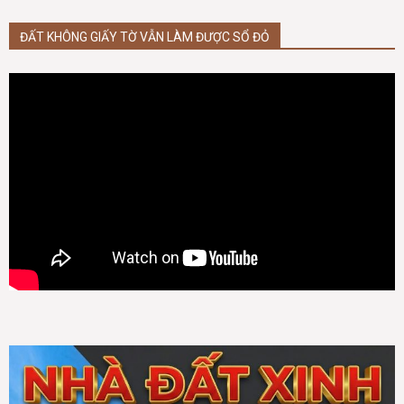
ĐẤT KHÔNG GIẤY TỜ VẪN LÀM ĐƯỢC SỔ ĐỎ