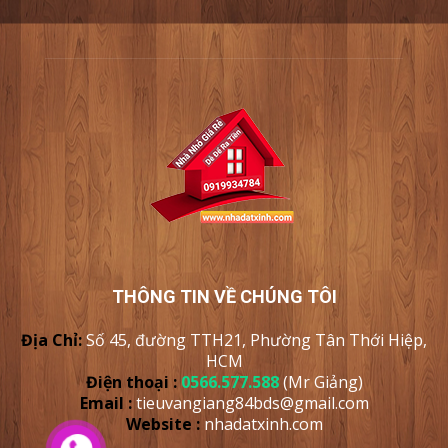
THÔNG TIN VỀ CHÚNG TÔI
Địa Chỉ:
Số 45, đường TTH21, Phường Tân Thới Hiệp,
HCM
Điện thoại :
0566.577.588
(Mr Giảng)
Email :
tieuvangiang84bds@gmail.com
Website :
nhadatxinh
.com