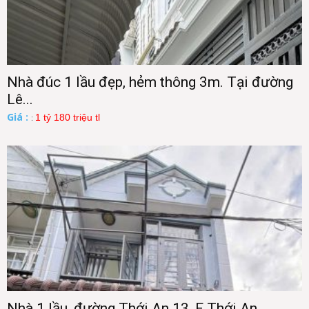
Nhà đúc 1 lầu đẹp, hẻm thông 3m. Tại đường
Lê...
Giá :
1 tỷ 180 triệu tl
:
Nhà 1 lầu, đường Thới An 13, F Thới An,