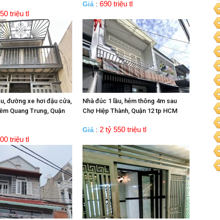
690 triệu tl
Giá
:
50 triệu tl
ầu, đường xe hơi đậu cửa,
Nhà đúc 1 lầu, hẻm thông 4m sau
ềm Quang Trung, Quận
Chợ Hiệp Thành, Quận 12 tp HCM
2 tỷ 550 triệu tl
Giá
:
00 triệu tl