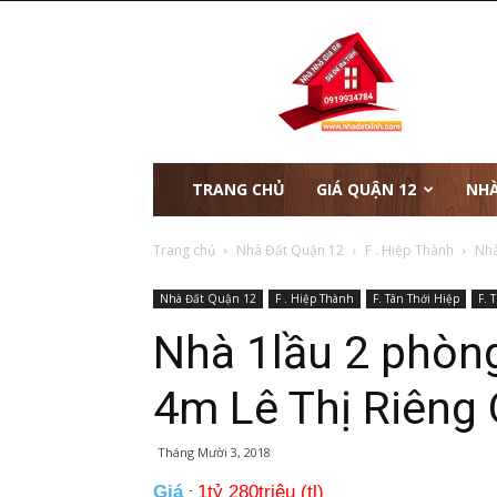
nhà
đất
xinh
TRANG CHỦ
GIÁ QUẬN 12
NHÀ
Trang chủ
Nhà Đất Quận 12
F . Hiệp Thành
Nhà
Nhà Đất Quận 12
F . Hiệp Thành
F. Tân Thới Hiệp
F. 
Nhà 1lầu 2 phòng
4m Lê Thị Riêng
Tháng Mười 3, 2018
Giá
1tỷ 280triệu (tl)
: