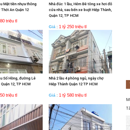
ầu Mặt tiền nhựa thông
Nhà đúc 1 lầu, Hẻm Bê tông xe hơi đỗ
 Thới An Quận 12
cửa nhà, sau bến xe buýt Hiệp Thành,
Quận 12, TP HCM
80 triệu tl
1 tỷ 250 triệu tl
Giá
:
ầu Sổ Hồng, đường Lê
Nhà 2 lầu 4 phòng ngủ, ngày chợ
 Quận 12, TP HCM
Hiệp Thành Quận 12 TP HCM
50 triệu tl
1 tỷ 580 triệu tl
Giá
:
M
T