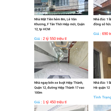
Nhà Mặt Tiền hẻm 8m, Lê Văn
Nhà đúc 1 l
Khương, F Tân Thới Hiệp mới, Quận
đồng sở hữu
12, tp HCM
690 tr
Giá
:
2 tỷ 550 triệu tl
Giá
:
Nhà ngay bến xe buýt Hiệp Thành,
Nhà đúc 1 lầ
Quận 12, đường Hiệp Thành 17 vao
Hè quận 12
100m
Tình Trạn
1 tỷ 450 triệu tl
Giá
: