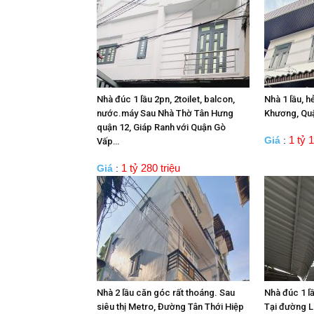
Nhà đúc 1 lầu 2pn, 2toilet, balcon,
Nhà 1 lầu, h
nước.máy Sau Nhà Thờ Tân Hưng
Khương, Qu
quận 12, Giáp Ranh với Quận Gò
1 tỷ 1
Giá
:
Vấp…
1 tỷ 280 triệu
Giá
:
Nhà 2 lầu căn góc rất thoáng. Sau
Nhà đúc 1 l
siêu thị Metro, Đường Tân Thới Hiệp
Tại đường L