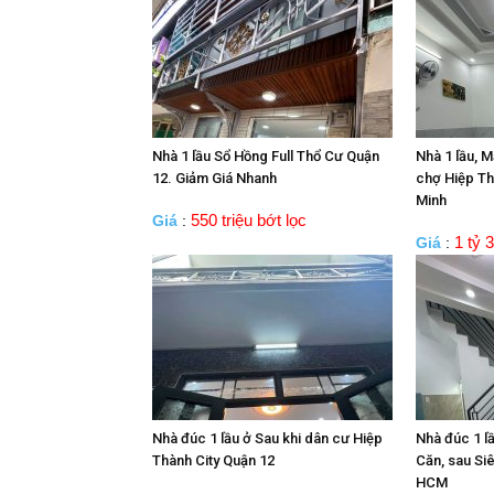
Nhà 1 lầu Sổ Hồng Full Thổ Cư Quận
Nhà 1 lầu, M
12. Giảm Giá Nhanh
chợ Hiệp Th
Minh
550 triệu bớt lọc
Giá
:
1 tỷ 3
Giá
:
Nhà đúc 1 lầu ở Sau khi dân cư Hiệp
Nhà đúc 1 l
Thành City Quận 12
Căn, sau Siê
HCM