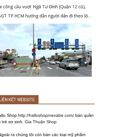
i công cầu vượt Ngã Tư Đình (Quận 12 cũ),
SGT TP.HCM hướng dẫn người dân đi theo lộ
ình mới
LIÊN KẾT WEBSITE
allo Shop
http://halloshopmevabe.com/
bán quần
 trẻ sơ sinh.
Gia Thuận Shop
Ngoài ra chúng tôi còn bán các loại mỹ phẩm