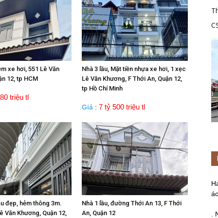
Th
C
tr
ẻm xe hơi, 551 Lê Văn
Nhà 3 lầu, Mặt tiền nhựa xe hơi, 1 xẹc
ận 12, tp HCM
Lê Văn Khương, F Thới An, Quận 12,
tp Hồ Chí Minh
80 triệu tl
7 tỷ 500 triệu tl
Giá
:
H
áo
ầu đẹp, hẻm thông 3m.
Nhà 1 lầu, đường Thới An 13, F Thới
ê Văn Khương, Quận 12,
An, Quận 12
. 