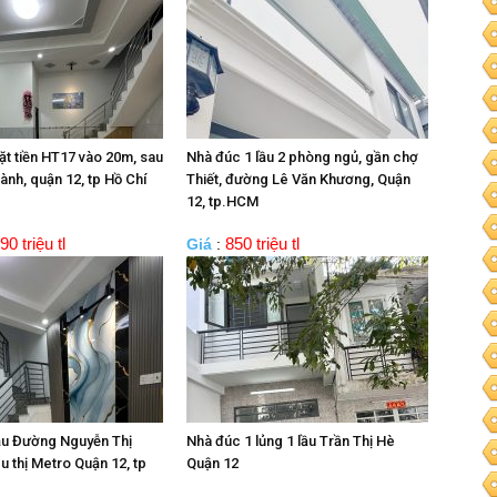
ặt tiền HT17 vào 20m, sau
Nhà đúc 1 lầu 2 phòng ngủ, gần chợ
ành, quận 12, tp Hồ Chí
Thiết, đường Lê Văn Khương, Quận
12, tp.HCM
90 triệu tl
850 triệu tl
Giá
:
ầu Đường Nguyễn Thị
Nhà đúc 1 lủng 1 lầu Trần Thị Hè
u thị Metro Quận 12, tp
Quận 12