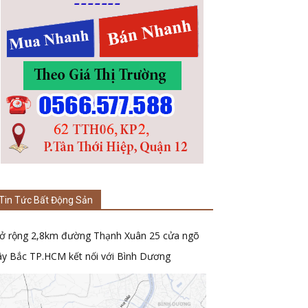
Tin Tức Bất Động Sản
ở rộng 2,8km đường Thạnh Xuân 25 cửa ngõ
ây Bắc TP.HCM kết nối với Bình Dương