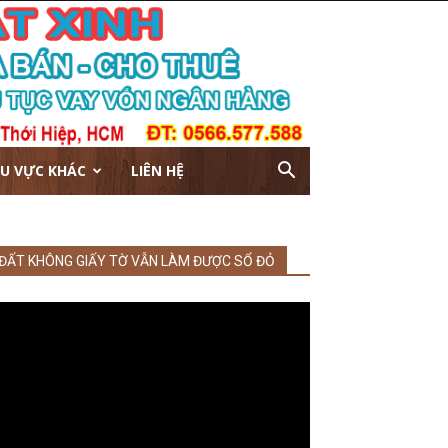
U VỰC KHÁC
LIÊN HỆ
ĐẤT KHÔNG GIẤY TỜ VẪN LÀM ĐƯỢC SỔ ĐỎ