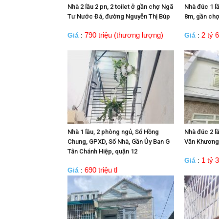
Nhà 2 lầu 2 pn, 2 toilet ở gần chợ Ngã
Nhà đúc 1 l
Tư Nước Đá, đường Nguyễn Thị Búp
8m, gần chợ
790 triệu (thương lượng)
2 tỷ 6
Giá
:
Giá
:
Nhà 1 lầu, 2 phòng ngủ, Sổ Hồng
Nhà đúc 2 l
Chung, GPXD, Số Nhà, Gần Ủy Ban G
Văn Khương
Tân Chánh Hiệp, quận 12
1 tỷ 3
Giá
:
690 triệu tl
Giá
: