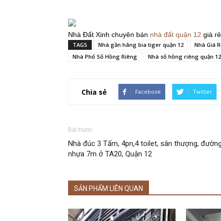
Nhà Đất Xinh chuyên bán
nhà đất quận 12
giá rẻ
TAGS
Nhà gần hãng bia tiger quận 12
Nhà Giá R
Nhà Phố Sổ Hồng Riêng
Nhà sổ hồng riêng quận 12
Chia sẻ
Facebook
Twitter
Bài trước
Nhà đúc 3 Tấm, 4pn,4 toilet, sân thượng, đườn
nhựa 7m ở TA20, Quận 12
SẢN PHẨM LIÊN QUAN