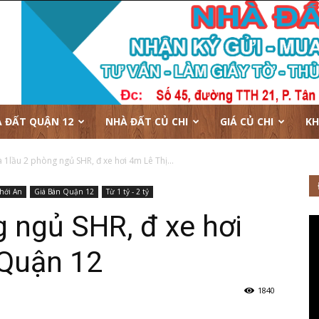
 ĐẤT QUẬN 12
NHÀ ĐẤT CỦ CHI
GIÁ CỦ CHI
KH
 1lầu 2 phòng ngủ SHR, đ xe hơi 4m Lê Thị...
Thới An
Giá Bán Quận 12
Từ 1 tỷ - 2 tỷ
 ngủ SHR, đ xe hơi
 Quận 12
1840