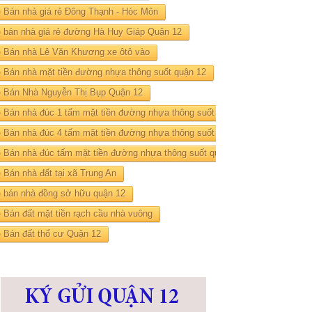
Bán nhà giá rẻ Đông Thạnh - Hóc Môn
bán nhà giá rẻ đường Hà Huy Giáp Quận 12
Bán nhà Lê Văn Khương xe ôtô vào
Bán nhà mặt tiền đường nhựa thông suốt quận 12
Bán Nhà Nguyễn Thị Bụp Quận 12
Bán nhà đúc 1 tấm mặt tiền đường nhựa thông suốt quận 12
Bán nhà đúc 4 tấm mặt tiền đường nhựa thông suốt quận 12
Bán nhà đúc tấm mặt tiền đường nhựa thông suốt quận 12
Bán nhà đất tại xã Trung An
bán nhà đồng sở hữu quận 12
Bán đất mặt tiền rạch cầu nhà vuông
Bán đất thổ cư Quận 12