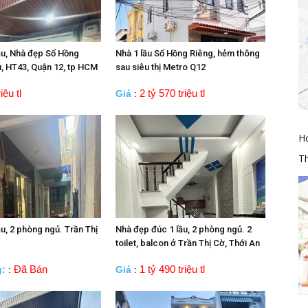
ầu, Nhà đẹp Sổ Hồng
Nhà 1 lầu Sổ Hồng Riêng, hẻm thông
, HT43, Quận 12, tp HCM
sau siêu thị Metro Q12
iệu tl
2 tỷ 570 triệu tl
Giá
:
H
Th
u, 2 phòng ngủ. Trần Thị
Nhà đẹp đúc 1 lầu, 2 phòng ngủ. 2
toilet, balcon ở Trần Thị Cờ, Thới An
Đã Bán
1 tỷ 490 triệu tl
g:
:
Giá
: