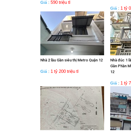
590 triệu tl
Giá
:
1 tỷ 0
Giá
:
Nhà 2 lầu Gần siêu thị Metro Quận 12
Nhà đúc 1 l
Gần Phần M
1 tỷ 200 triệu tl
Giá
:
12
1 tỷ 7
Giá
: