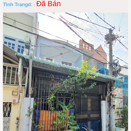
Đã Bán
Tình Trạngd:
: