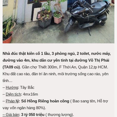
Nhà đúc thật kiên cố 1 lầu, 3 phòng ngủ, 2 toilet, nước máy,
đường vào 4m, khu dân cư yên tỉnh tại đường Võ Thị Phải
(TA09 củ)
. Gần chợ Thiết 300m, F Thới An, Quận 12,tp HCM.
Khu đất cao ráo, đân trí ăn ninh, môi trường sống cao ráo, yên
tỉnh…
–
Hướng
: Tây Bắc
–
Diện tích
: 4mx16m
–
Pháp
lý
: Sổ Hồng Riêng hoàn công
( Bao sang tên, Hỗ trợ
vay vốn ngân hàng 80%).
– Giá bán
:
3 tỷ 050 triệu
( thương lượng).