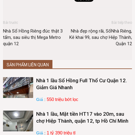
Bài trước
Bài tiếp theo
Nhà Sổ Hồng Riêng đúc thật 3
Nhà đẹp rộng rãi, SốNhà Riêng,
tấm, sau siêu thị Mega Metro
Kê khai 99, sau chợ Hiệp Thành,
quận 12
Quận 12
SẢN PHẨM LIÊN QUAN
Nhà 1 lầu Sổ Hồng Full Thổ Cư Quận 12.
Giảm Giá Nhanh
550 triệu bớt lọc
Giá
:
Nhà 1 lầu, Mặt tiền HT17 vào 20m, sau
chợ Hiệp Thành, quận 12, tp Hồ Chí Minh
1 tỷ 390 triệu tl
Giá
: