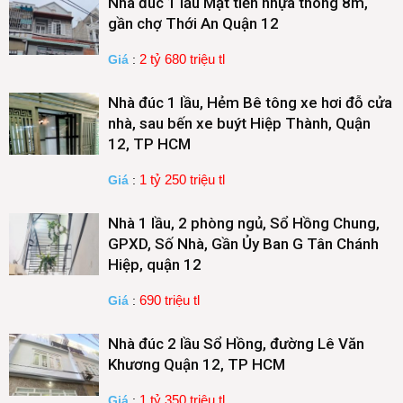
Nhà đúc 1 lầu Mặt tiền nhựa thông 8m,
gần chợ Thới An Quận 12
2 tỷ 680 triệu tl
Giá
:
Nhà đúc 1 lầu, Hẻm Bê tông xe hơi đỗ cửa
nhà, sau bến xe buýt Hiệp Thành, Quận
12, TP HCM
1 tỷ 250 triệu tl
Giá
:
Nhà 1 lầu, 2 phòng ngủ, Sổ Hồng Chung,
GPXD, Số Nhà, Gần Ủy Ban G Tân Chánh
Hiệp, quận 12
690 triệu tl
Giá
:
Nhà đúc 2 lầu Sổ Hồng, đường Lê Văn
Khương Quận 12, TP HCM
1 tỷ 350 triệu tl
Giá
: