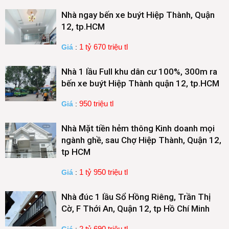
Nhà ngay bến xe buýt Hiệp Thành, Quận
12, tp.HCM
1 tỷ 670 triệu tl
Giá
:
Nhà 1 lầu Full khu dân cư 100%, 300m ra
bến xe buýt Hiệp Thành quận 12, tp.HCM
950 triệu tl
Giá
:
Nhà Mặt tiền hẻm thông Kinh doanh mọi
ngành ghề, sau Chợ Hiệp Thành, Quận 12,
tp HCM
1 tỷ 950 triệu tl
Giá
:
Nhà đúc 1 lầu Sổ Hồng Riêng, Trần Thị
Cờ, F Thới An, Quận 12, tp Hồ Chí Minh
2 tỷ 690 triệu tl