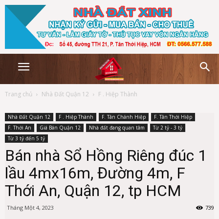
Trang chủ
Nhà Đất Quận 12
F . Hiệp Thành
Nhà Đất Quận 12
F . Hiệp Thành
F. Tân Chánh Hiệp
F. Tân Thới Hiệp
F. Thới An
Giá Bán Quận 12
Nhà đất đang quan tâm
Từ 2 tỷ - 3 tỷ
Từ 3 tỷ đến 5 tỷ
Bán nhà Sổ Hồng Riêng đúc 1
lầu 4mx16m, Đường 4m, F
Thới An, Quận 12, tp HCM
Tháng Một 4, 2023
739