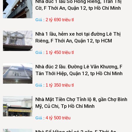
Nhà đúc 1 lầu Sổ Hồng Riêng, Trần Thị
Cờ, F Thới An, Quận 12, tp Hồ Chí Minh
2 tỷ 690 triệu tl
Giá
:
Nhà 1 lầu, hẻm xe hơi tại đường Lê Thị
Riêng, F Thới An, Quận 12, tp HCM
1 tỷ 450 triệu tl
Giá
:
Nhà đúc 2 lầu. Đường Lê Văn Khương, F
Tân Thới Hiệp, Quận 12, tp Hồ Chí Minh
1 tỷ 350 triệu tl
Giá
:
Nhà Mặt Tiền Chợ Tỉnh lộ 8, gần Chợ Bình
Mỹ, Củ Chi, Tp Hồ Chí Minh
4 tỷ 500 triệu
Giá
:
Nhà Sổ Hồng chỉ có 2 căn, F Thới An,