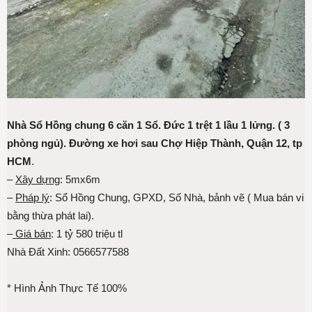
Nhà Sổ Hồng chung 6 căn 1 Sổ. Đức 1 trệt 1 lầu 1 lửng. ( 3
phòng ngủ). Đường xe hơi sau Chợ Hiệp Thành, Quận 12, tp
HCM
.
–
Xây dựng
: 5mx6m
–
Pháp lý
: Sổ Hồng Chung, GPXD, Số Nhà, bảnh vẽ ( Mua bán vi
bằng thừa phát lai).
–
Giá bán
: 1 tỷ 580 triệu tl
Nhà Đất Xinh: 0566577588
* Hình Ảnh Thực Tế 100%