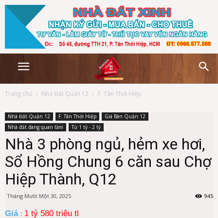
Trang chủ
Nhà Đất Quận 12
F. Tân Thới Hiệp
Nhà Đất Quận 12
F. Tân Thới Hiệp
Giá Bán Quận 12
Nhà đất đang quan tâm
Từ 1 tỷ - 2 tỷ
Nhà 3 phòng ngủ, hẻm xe hơi,
Sổ Hồng Chung 6 căn sau Chợ
Hiệp Thành, Q12
Tháng Mười Một 30, 2025
945
Giá
1 tỷ 580 triệu tl
: