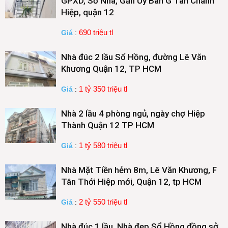
GPXD, Số Nhà, Gần Ủy Ban G Tân Chánh
Hiệp, quận 12
690 triệu tl
Giá
:
Nhà đúc 2 lầu Sổ Hồng, đường Lê Văn
Khương Quận 12, TP HCM
1 tỷ 350 triệu tl
Giá
:
Nhà 2 lầu 4 phòng ngủ, ngày chợ Hiệp
Thành Quận 12 TP HCM
1 tỷ 580 triệu tl
Giá
:
Nhà Mặt Tiền hẻm 8m, Lê Văn Khương, F
Tân Thới Hiệp mới, Quận 12, tp HCM
2 tỷ 550 triệu tl
Giá
:
Nhà đúc 1 lầu, Nhà đẹp Sổ Hồng đồng sở