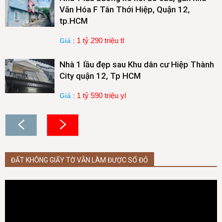
Văn Hóa F Tân Thới Hiệp, Quận 12,
tp.HCM
1 tỷ 290 triệu tl
Giá
:
Nhà 1 lầu đẹp sau Khu dân cư Hiệp Thành
City quận 12, Tp HCM
1 tỷ 590 triệu yl
Giá
:
ĐẤT KHÔNG GIẤY TỜ VẪN LÀM ĐƯỢC SỔ ĐỎ