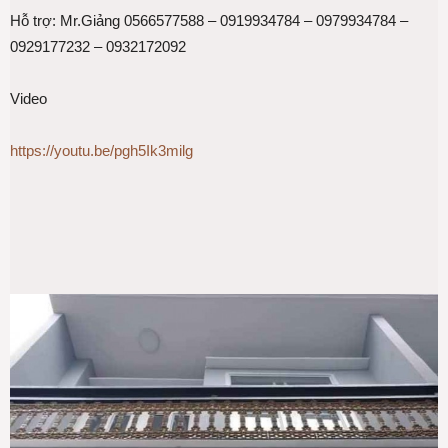
Hỗ trợ: Mr.Giảng 0566577588 – 0919934784 – 0979934784 –
0929177232 – 0932172092
Video
https://youtu.be/pgh5Ik3milg