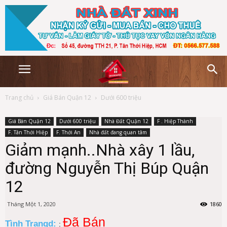
Trang chủ
Giá Bán Quận 12
Dưới 600 triệu
Giá Bán Quận 12
Dưới 600 triệu
Nhà Đất Quận 12
F . Hiệp Thành
F. Tân Thới Hiệp
F. Thới An
Nhà đất đang quan tâm
Giảm mạnh..Nhà xây 1 lầu,
đường Nguyễn Thị Búp Quận
12
Tháng Một 1, 2020
1860
Đã Bán
Tình Trạngd:
: