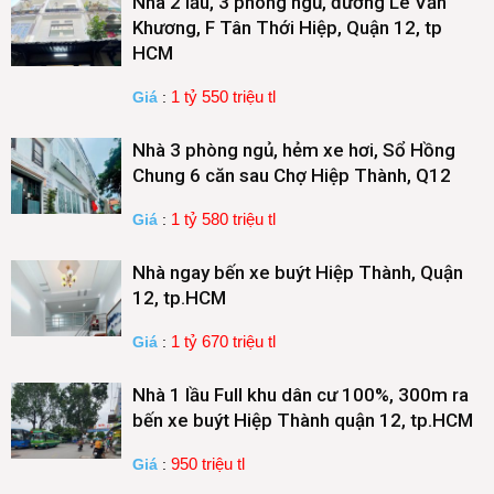
Nhà 2 lầu, 3 phòng ngủ, đường Lê Văn
Khương, F Tân Thới Hiệp, Quận 12, tp
HCM
1 tỷ 550 triệu tl
Giá
:
Nhà 3 phòng ngủ, hẻm xe hơi, Sổ Hồng
Chung 6 căn sau Chợ Hiệp Thành, Q12
1 tỷ 580 triệu tl
Giá
:
Nhà ngay bến xe buýt Hiệp Thành, Quận
12, tp.HCM
1 tỷ 670 triệu tl
Giá
:
Nhà 1 lầu Full khu dân cư 100%, 300m ra
bến xe buýt Hiệp Thành quận 12, tp.HCM
950 triệu tl
Giá
: