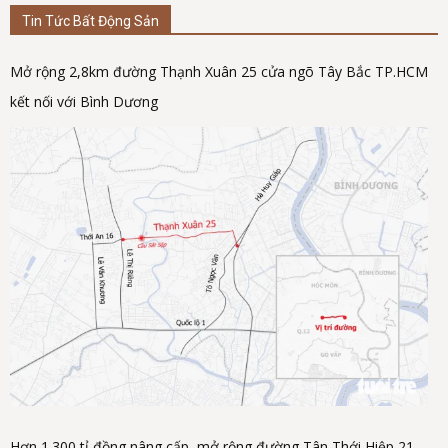
Tin Tức Bất Động Sản
Mở rộng 2,8km đường Thạnh Xuân 25 cửa ngõ Tây Bắc TP.HCM
kết nối với Bình Dương
Hơn 1.300 tỉ đồng nâng cấp, mở rộng đường Tân Thới Hiệp 21