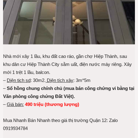
Nhà mới xây 1 lầu, khu đất cao ráo, gần chợ Hiệp Thành, sau
khu dân cư Hiệp Thành City sằm uất, điện nước máy riêng. Xây
mới 1 trệt 1 lầu, balcon.
–
Diện tich sd
: 30m2.
Diện tích xây
: 3m*5m
–
Sổ hồng chung chính chủ (mua bán công chứng vi bằng tại
Văn phòng công chứng Đất Việt).
–
Giá bán:
490 t
riệu
(thương lượng)
Mua Nhanh Bán Nhanh theo giá thị trường Quận 12: Zalo
0919934784