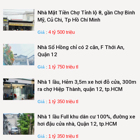
Nhà Mặt Tiền Chợ Tỉnh lộ 8, gần Chợ Bình
Mỹ, Củ Chi, Tp Hồ Chí Minh
4 tỷ 500 triệu
Giá
:
Nhà Sổ Hồng chỉ có 2 căn, F Thới An,
Quận 12
1 tỷ 750 triệu tl
Giá
:
Nhà 1 lầu, Hẻm 3,5m xe hơi đỗ cửa, 300m
ra chợ Hiệp Thành, quận 12, tp.HCM
1 tỷ 350 triệu tl
Giá
:
Nhà 1 lầu Full khu dân cư 100%, đường xe
hơi đậu cửa nhà, Quận 12, tp.HCM
1 tỷ 350 triệu tl
Giá
: