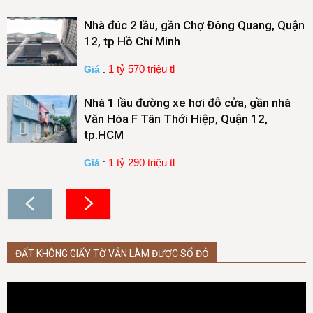
Nhà đúc 2 lầu, gần Chợ Đông Quang, Quận
12, tp Hồ Chí Minh
1 tỷ 570 triệu tl
Giá
:
Nhà 1 lầu đường xe hơi đỗ cửa, gần nhà
Văn Hóa F Tân Thới Hiệp, Quận 12,
tp.HCM
1 tỷ 290 triệu tl
Giá
:
ĐẤT KHÔNG GIẤY TỜ VẪN LÀM ĐƯỢC SỔ ĐỎ