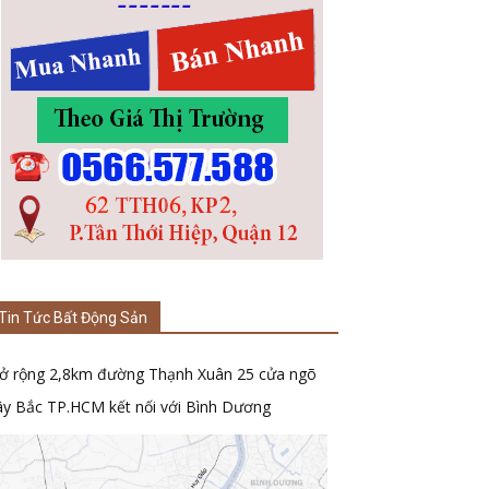
Tin Tức Bất Động Sản
ở rộng 2,8km đường Thạnh Xuân 25 cửa ngõ
ây Bắc TP.HCM kết nối với Bình Dương