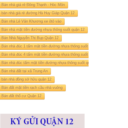
Bán nhà giá rẻ Đông Thạnh - Hóc Môn
bán nhà giá rẻ đường Hà Huy Giáp Quận 12
Bán nhà Lê Văn Khương xe ôtô vào
Bán nhà mặt tiền đường nhựa thông suốt quận 12
Bán Nhà Nguyễn Thị Bụp Quận 12
Bán nhà đúc 1 tấm mặt tiền đường nhựa thông suốt quận 12
Bán nhà đúc 4 tấm mặt tiền đường nhựa thông suốt quận 12
Bán nhà đúc tấm mặt tiền đường nhựa thông suốt quận 12
Bán nhà đất tại xã Trung An
bán nhà đồng sở hữu quận 12
Bán đất mặt tiền rạch cầu nhà vuông
Bán đất thổ cư Quận 12