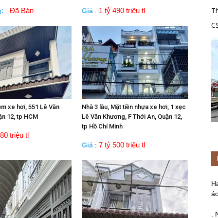
Th
Đã Bán
1 tỷ 490 triệu tl
g:
:
Giá
:
C
tr
ẻm xe hơi, 551 Lê Văn
Nhà 3 lầu, Mặt tiền nhựa xe hơi, 1 xẹc
ận 12, tp HCM
Lê Văn Khương, F Thới An, Quận 12,
tp Hồ Chí Minh
80 triệu tl
7 tỷ 500 triệu tl
Giá
:
H
áo
. 