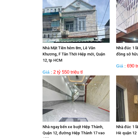
Nhà Mặt Tiền hẻm 8m, Lê Văn
Nhà đúc 1 l
Khương, F Tân Thới Hiệp mới, Quận
đồng sở hữu
12, tp HCM
690 tr
Giá
:
2 tỷ 550 triệu tl
Giá
:
Nhà ngay bến xe buýt Hiệp Thành,
Nhà đúc 1 lầ
Quận 12, đường Hiệp Thành 17 vao
Hè quận 12