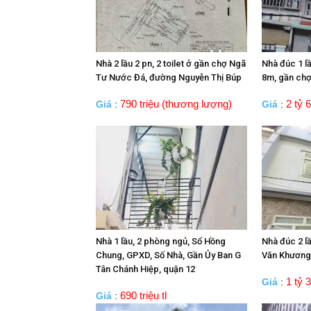
Nhà 2 lầu 2 pn, 2 toilet ở gần chợ Ngã
Nhà đúc 1 l
Tư Nước Đá, đường Nguyễn Thị Búp
8m, gần chợ
790 triệu (thương lượng)
2 tỷ 6
Giá
:
Giá
:
Nhà 1 lầu, 2 phòng ngủ, Sổ Hồng
Nhà đúc 2 l
Chung, GPXD, Số Nhà, Gần Ủy Ban G
Văn Khương
Tân Chánh Hiệp, quận 12
1 tỷ 3
Giá
:
690 triệu tl
Giá
: