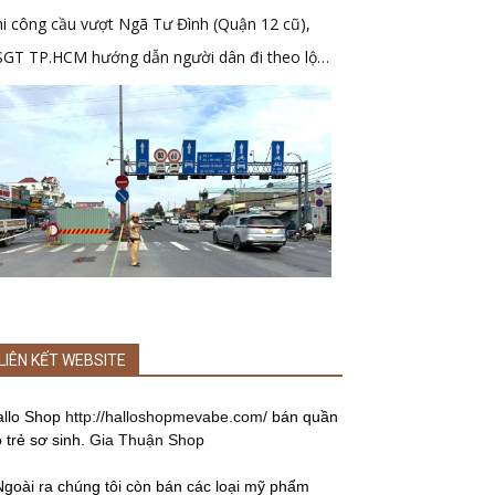
i công cầu vượt Ngã Tư Đình (Quận 12 cũ),
SGT TP.HCM hướng dẫn người dân đi theo lộ
ình mới
LIÊN KẾT WEBSITE
allo Shop
http://halloshopmevabe.com/
bán quần
 trẻ sơ sinh.
Gia Thuận Shop
Ngoài ra chúng tôi còn bán các loại mỹ phẩm