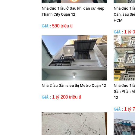
Nhà đúc 1 lầu ở Sau khi dân cư Hiệp
Nhà đúc 1 l
Thành City Quận 12
Căn, sau Siê
HCM
590 triệu tl
Giá
:
1 tỷ 0
Giá
:
Nhà 2 lầu Gần siêu thị Metro Quận 12
Nhà đúc 1 l
Gần Phần M
1 tỷ 200 triệu tl
Giá
:
12
1 tỷ 7
Giá
: