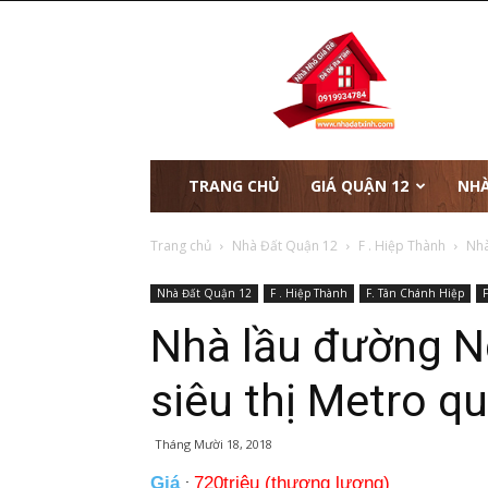
nhà
đất
xinh
TRANG CHỦ
GIÁ QUẬN 12
NHÀ
Trang chủ
Nhà Đất Quận 12
F . Hiệp Thành
Nhà
Nhà Đất Quận 12
F . Hiệp Thành
F. Tân Chánh Hiệp
F
Nhà lầu đường N
siêu thị Metro q
Tháng Mười 18, 2018
Giá
720triệu (thương lượng)
: