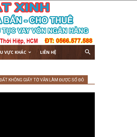
U VỰC KHÁC
LIÊN HỆ
ĐẤT KHÔNG GIẤY TỜ VẪN LÀM ĐƯỢC SỔ ĐỎ