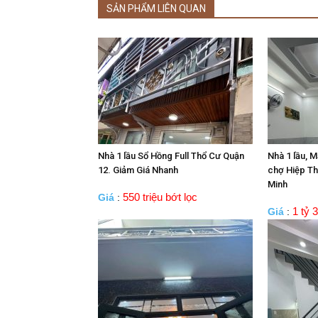
SẢN PHẨM LIÊN QUAN
Nhà 1 lầu Sổ Hồng Full Thổ Cư Quận
Nhà 1 lầu, M
12. Giảm Giá Nhanh
chợ Hiệp Th
Minh
550 triệu bớt lọc
Giá
:
1 tỷ 3
Giá
: