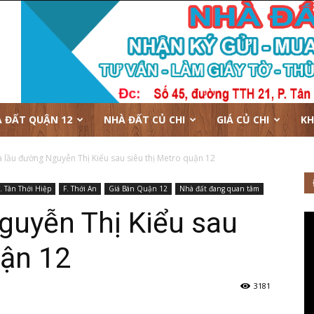
 ĐẤT QUẬN 12
NHÀ ĐẤT CỦ CHI
GIÁ CỦ CHI
KH
 lầu đường Nguyễn Thị Kiểu sau siêu thị Metro quận 12
. Tân Thới Hiệp
F. Thới An
Giá Bán Quận 12
Nhà đất đang quan tâm
guyễn Thị Kiểu sau
uận 12
3181