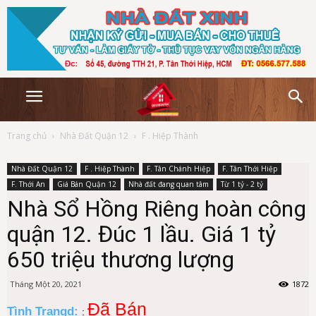
Trang chủ
Nhà Đất Quận 12
F . Hiệp Thành
Nhà Đất Quận 12
F . Hiệp Thành
F. Tân Chánh Hiệp
F. Tân Thới Hiệp
F. Thới An
Giá Bán Quận 12
Nhà đất đang quan tâm
Từ 1 tỷ - 2 tỷ
Nhà Sổ Hồng Riêng hoàn công
quận 12. Đúc 1 lầu. Giá 1 tỷ
650 triệu thương lượng
Tháng Một 20, 2021
1872
Đã Bán
Tình Trạngd:
: