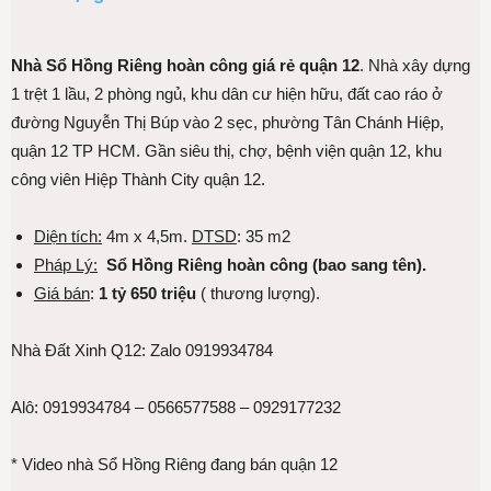
Nhà Sổ Hồng Riêng hoàn công giá rẻ quận 12
. Nhà xây dựng
1 trệt 1 lầu, 2 phòng ngủ, khu dân cư hiện hữu, đất cao ráo ở
đường Nguyễn Thị Búp vào 2 sẹc, phường Tân Chánh Hiệp,
quận 12 TP HCM. Gần siêu thị, chợ, bệnh viện quận 12, khu
công viên Hiệp Thành City quận 12.
Diện tích:
4m x 4,5m.
DTSD
: 35 m2
Pháp Lý:
Sổ Hồng Riêng hoàn công (bao sang tên).
Giá bán
:
1 tỷ 650 triệu
( thương lượng).
Nhà Đất Xinh Q12: Zalo 0919934784
Alô: 0919934784 – 0566577588 – 0929177232
* Video nhà Sổ Hồng Riêng đang bán quận 12