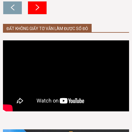
ĐẤT KHÔNG GIẤY TỜ VẪN LÀM ĐƯỢC SỔ ĐỎ