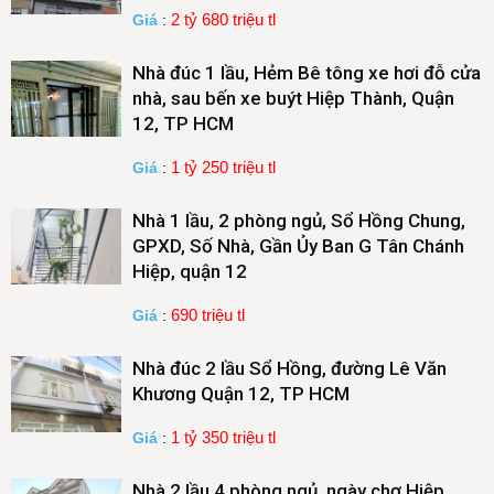
2 tỷ 680 triệu tl
Giá
:
Nhà đúc 1 lầu, Hẻm Bê tông xe hơi đỗ cửa
nhà, sau bến xe buýt Hiệp Thành, Quận
12, TP HCM
1 tỷ 250 triệu tl
Giá
:
Nhà 1 lầu, 2 phòng ngủ, Sổ Hồng Chung,
GPXD, Số Nhà, Gần Ủy Ban G Tân Chánh
Hiệp, quận 12
690 triệu tl
Giá
:
Nhà đúc 2 lầu Sổ Hồng, đường Lê Văn
Khương Quận 12, TP HCM
1 tỷ 350 triệu tl
Giá
:
Nhà 2 lầu 4 phòng ngủ, ngày chợ Hiệp