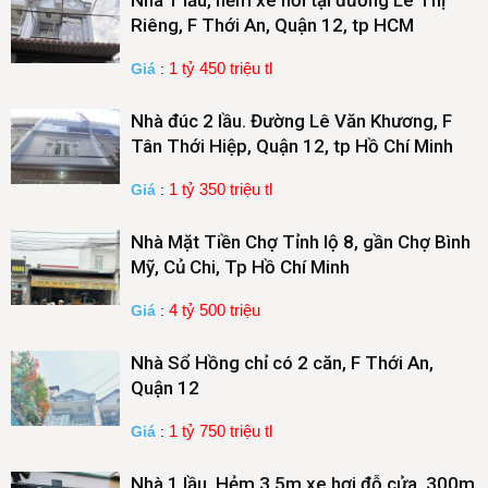
Nhà 1 lầu, hẻm xe hơi tại đường Lê Thị
Riêng, F Thới An, Quận 12, tp HCM
1 tỷ 450 triệu tl
Giá
:
Nhà đúc 2 lầu. Đường Lê Văn Khương, F
Tân Thới Hiệp, Quận 12, tp Hồ Chí Minh
1 tỷ 350 triệu tl
Giá
:
Nhà Mặt Tiền Chợ Tỉnh lộ 8, gần Chợ Bình
Mỹ, Củ Chi, Tp Hồ Chí Minh
4 tỷ 500 triệu
Giá
:
Nhà Sổ Hồng chỉ có 2 căn, F Thới An,
Quận 12
1 tỷ 750 triệu tl
Giá
:
Nhà 1 lầu, Hẻm 3,5m xe hơi đỗ cửa, 300m