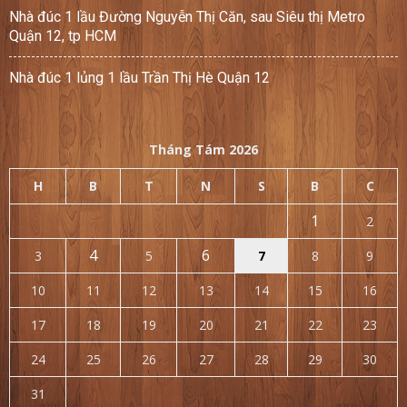
Nhà đúc 1 lầu Đường Nguyễn Thị Căn, sau Siêu thị Metro
Quận 12, tp HCM
Nhà đúc 1 lủng 1 lầu Trần Thị Hè Quận 12
Tháng Tám 2026
H
B
T
N
S
B
C
1
2
4
6
3
5
7
8
9
10
11
12
13
14
15
16
17
18
19
20
21
22
23
24
25
26
27
28
29
30
31