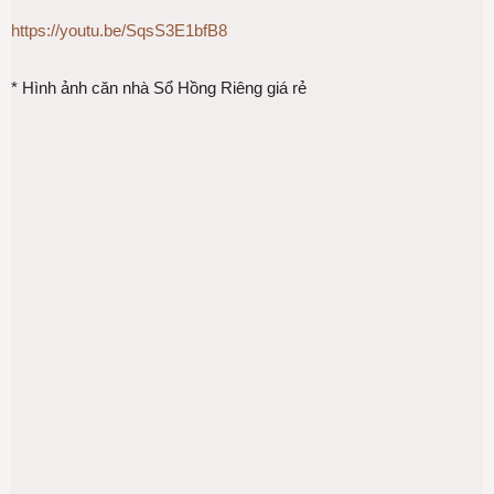
https://youtu.be/SqsS3E1bfB8
* Hình ảnh căn nhà Sổ Hồng Riêng giá rẻ