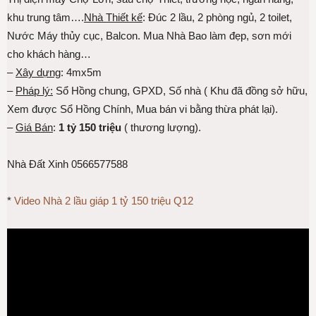
khu trung tâm….
Nhà Thiết kế
: Đúc 2 lầu, 2 phòng ngủ, 2 toilet,
Nước Máy thủy cục, Balcon. Mua Nhà Bao làm đẹp, sơn mới
cho khách hàng…
–
Xây dựng
: 4mx5m
–
Pháp lý:
Sổ Hồng chung, GPXD, Số nhà ( Khu đã đồng sở hữu,
Xem được Sổ Hồng Chính, Mua bán vi bằng thừa phát lại).
–
Giá Bán
:
1 tỷ 150 triệu
( thương lượng).
Nhà Đất Xinh 0566577588
*
Video Nhà 2 lầu giáp 1 tỷ 150 triệu Q12