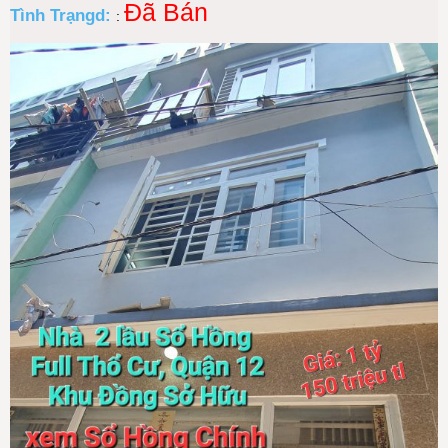
Đã Bán
Tình Trạngd:
: