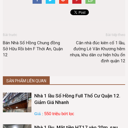
Bài trước
Bài tiếp theo
Bán Nhà Sổ Hồng Chung đồng
Căn nhà đúc kiên cố 1 lầu,
Sở Hữu Rồi bên F Thới An, Quận
đường Lê Văn Khương hẽm
12
nhựa, khu dân cư hiện hữu ổn
định quận 12
SẢN PHẨM LIÊN QUAN
Nhà 1 lầu Sổ Hồng Full Thổ Cư Quận 12.
Giảm Giá Nhanh
550 triệu bớt lọc
Giá
:
Nhà 1 lầu, Mặt tiền HT17 vào 20m, sau