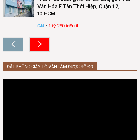
Văn Hóa F Tân Thới Hiệp, Quận 12,
tp.HCM
1 tỷ 290 triệu tl
Giá
:
ĐẤT KHÔNG GIẤY TỜ VẪN LÀM ĐƯỢC SỔ ĐỎ