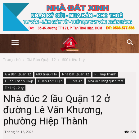
Trang chủ
Giá Bán Quận 12
600 triệu-1 tỷ
Giá Bán Quận 12
600 triệu-1 tỷ
Nhà Đất Quận 12
F . Hiệp Thành
F. Tân Chánh Hiệp
F. Tân Thới Hiệp
F. Thới An
Nhà đất đang quan tâm
Từ 1 tỷ - 2 tỷ
Nhà đúc 2 lầu Quận 12 ở
đường Lê Văn Khương,
phường Hiệp Thành
Tháng Ba 16, 2023
628