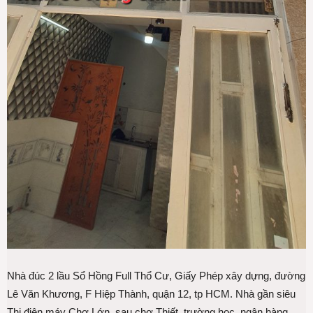
Nhà đúc 2 lầu Sổ Hồng Full Thổ Cư, Giấy Phép xây dựng, đường
Lê Văn Khương, F Hiệp Thành, quận 12, tp HCM. Nhà gần siêu
Thị điện máy Chợ Lớn, sau chợ Thiết, trường học, ngân hàng,