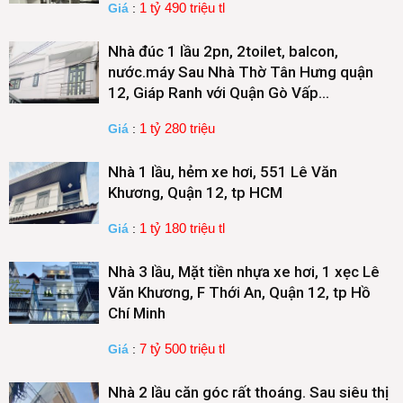
1 tỷ 490 triệu tl
Giá
:
Nhà đúc 1 lầu 2pn, 2toilet, balcon,
nước.máy Sau Nhà Thờ Tân Hưng quận
12, Giáp Ranh với Quận Gò Vấp…
1 tỷ 280 triệu
Giá
:
Nhà 1 lầu, hẻm xe hơi, 551 Lê Văn
Khương, Quận 12, tp HCM
1 tỷ 180 triệu tl
Giá
:
Nhà 3 lầu, Mặt tiền nhựa xe hơi, 1 xẹc Lê
Văn Khương, F Thới An, Quận 12, tp Hồ
Chí Minh
7 tỷ 500 triệu tl
Giá
:
Nhà 2 lầu căn góc rất thoáng. Sau siêu thị