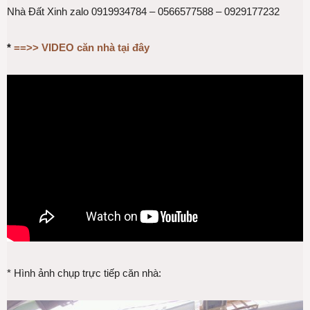
Nhà Đất Xinh zalo 0919934784 – 0566577588 – 0929177232
*
==>> VIDEO căn nhà tại đây
* Hình ảnh chụp trực tiếp căn nhà: