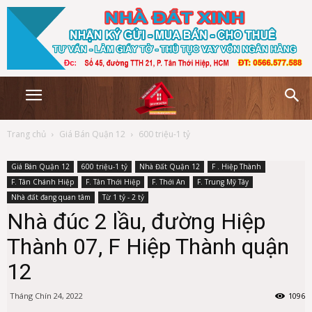
Trang chủ
Giá Bán Quận 12
600 triệu-1 tỷ
Giá Bán Quận 12
600 triệu-1 tỷ
Nhà Đất Quận 12
F . Hiệp Thành
F. Tân Chánh Hiệp
F. Tân Thới Hiệp
F. Thới An
F. Trung Mỹ Tây
Nhà đất đang quan tâm
Từ 1 tỷ - 2 tỷ
Nhà đúc 2 lầu, đường Hiệp
Thành 07, F Hiệp Thành quận
12
Tháng Chín 24, 2022
1096