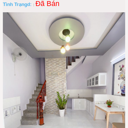
Đã Bán
Tình Trạngd:
: