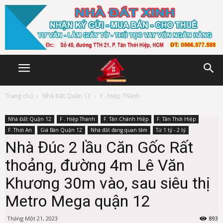
Trang chủ
Nhà Đất Quận 12
F . Hiệp Thành
Nhà Đất Quận 12
F . Hiệp Thành
F. Tân Chánh Hiệp
F. Tân Thới Hiệp
F. Thới An
Giá Bán Quận 12
Nhà đất đang quan tâm
Từ 1 tỷ - 2 tỷ
Nhà Đúc 2 lầu Căn Gốc Rất
thoảng, đường 4m Lê Văn
Khương 30m vào, sau siêu thị
Metro Mega quận 12
Tháng Một 21, 2023
893