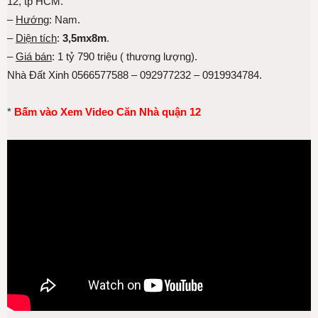
12, tp HCM.
–
Hướng
: Nam.
–
Diện tích
:
3,5mx8m
.
–
Giá bán
: 1 tỷ 790 triệu ( thương lượng).
Nhà Đất Xinh 0566577588 – 092977232 – 0919934784.
*
Bấm vào Xem Video Căn Nhà quận 12