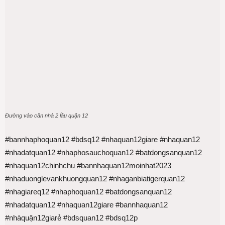
Đường vào căn nhà 2 lầu quận 12
#bannhaphoquan12 #bdsq12 #nhaquan12giare #nhaquan12
#nhadatquan12 #nhaphosauchoquan12 #batdongsanquan12
#nhaquan12chinhchu #bannhaquan12moinhat2023
#nhaduonglevankhuongquan12 #nhaganbiatigerquan12
#nhagiareq12 #nhaphoquan12 #batdongsanquan12
#nhadatquan12 #nhaquan12giare #bannhaquan12
#nhàquận12giarẻ #bdsquan12 #bdsq12p