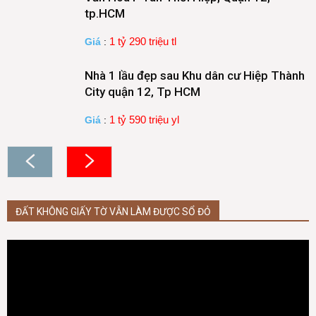
tp.HCM
1 tỷ 290 triệu tl
Giá
:
Nhà 1 lầu đẹp sau Khu dân cư Hiệp Thành
City quận 12, Tp HCM
1 tỷ 590 triệu yl
Giá
:
ĐẤT KHÔNG GIẤY TỜ VẪN LÀM ĐƯỢC SỔ ĐỎ