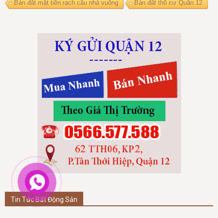
Bán đất mặt tiền rạch cầu nhà vuông
Bán đất thổ cư Quận 12
Tin Tức Bất Động Sản