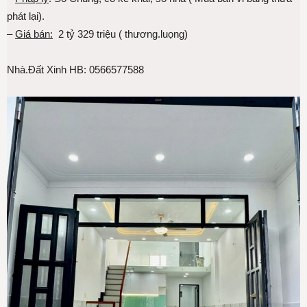
phát lại).
–
Giá bán:
2 tỷ 329 triệu ( thương.luọng)
Nhà.Đất Xinh HB: 0566577588