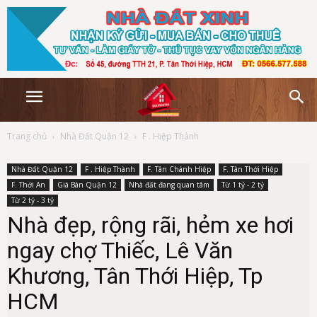
Trang chủ
Nhà Đất Quận 12
F . Hiệp Thành
Nhà Đất Quận 12
F . Hiệp Thành
F. Tân Chánh Hiệp
F. Tân Thới Hiệp
F. Thới An
Giá Bán Quận 12
Nhà đất đang quan tâm
Từ 1 tỷ - 2 tỷ
Từ 2 tỷ - 3 tỷ
Nhà đẹp, rộng rãi, hẻm xe hơi
ngay chợ Thiếc, Lê Văn
Khương, Tân Thới Hiệp, Tp
HCM