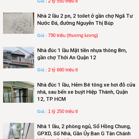
2 tỷ 550 triệu tl
Giá
:
Nhà 2 lầu 2 pn, 2 toilet ở gần chợ Ngã Tư
Nước Đá, đường Nguyễn Thị Búp
790 triệu (thương lượng)
Giá
:
Nhà đúc 1 lầu Mặt tiền nhựa thông 8m,
gần chợ Thới An Quận 12
2 tỷ 680 triệu tl
Giá
:
Nhà đúc 1 lầu, Hẻm Bê tông xe hơi đỗ cửa
nhà, sau bến xe buýt Hiệp Thành, Quận
12, TP HCM
1 tỷ 250 triệu tl
Giá
:
Nhà 1 lầu, 2 phòng ngủ, Sổ Hồng Chung,
GPXD, Số Nhà, Gần Ủy Ban G Tân Chánh