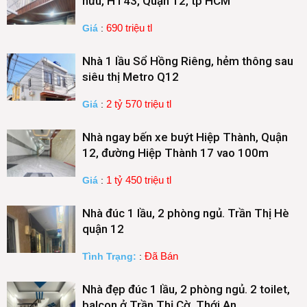
hữu, HT43, Quận 12, tp HCM
690 triệu tl
Giá
:
Nhà 1 lầu Sổ Hồng Riêng, hẻm thông sau
siêu thị Metro Q12
2 tỷ 570 triệu tl
Giá
:
Nhà ngay bến xe buýt Hiệp Thành, Quận
12, đường Hiệp Thành 17 vao 100m
1 tỷ 450 triệu tl
Giá
:
Nhà đúc 1 lầu, 2 phòng ngủ. Trần Thị Hè
quận 12
Đã Bán
Tình Trạng:
:
Nhà đẹp đúc 1 lầu, 2 phòng ngủ. 2 toilet,
balcon ở Trần Thị Cờ, Thới An