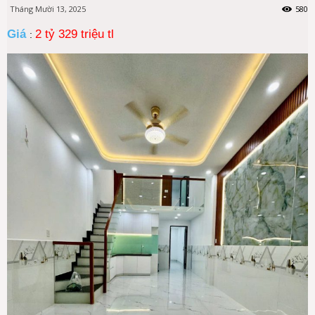
Tháng Mười 13, 2025
580
Giá
2 tỷ 329 triệu tl
: