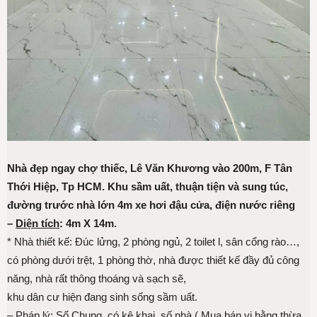
Nhà đẹp ngay chợ thiếc, Lê Văn Khương vào 200m, F Tân
Thới Hiệp, Tp HCM. Khu sầm uất, thuận tiện và sung túc,
đường trước nhà lớn 4m xe hơi đậu cửa, điện nước riêng
–
Diện tích
: 4m X 14m.
* Nhà thiết kế: Đúc lửng, 2 phòng ngủ, 2 toilet l, sân cổng rào…,
có phòng dưới trệt, 1 phòng thờ, nhà được thiết kế đầy đủ công
năng, nhà rất thông thoáng và sạch sẽ,
khu dân cư hiện đang sinh sống sầm uất.
–
Pháp lý
: Sổ Chung, có kê khai, số nhà ( Mua bán vi bằng thừa