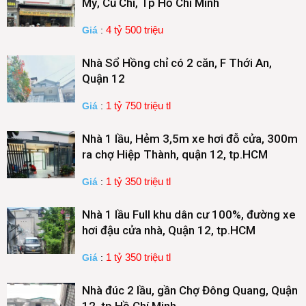
Mỹ, Củ Chi, Tp Hồ Chí Minh
4 tỷ 500 triệu
Giá
:
Nhà Sổ Hồng chỉ có 2 căn, F Thới An,
Quận 12
1 tỷ 750 triệu tl
Giá
:
Nhà 1 lầu, Hẻm 3,5m xe hơi đỗ cửa, 300m
ra chợ Hiệp Thành, quận 12, tp.HCM
1 tỷ 350 triệu tl
Giá
:
Nhà 1 lầu Full khu dân cư 100%, đường xe
hơi đậu cửa nhà, Quận 12, tp.HCM
1 tỷ 350 triệu tl
Giá
:
Nhà đúc 2 lầu, gần Chợ Đông Quang, Quận