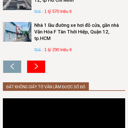
12, tp Hồ Chí Minh
1 tỷ 570 triệu tl
Giá
:
Nhà 1 lầu đường xe hơi đỗ cửa, gần nhà
Văn Hóa F Tân Thới Hiệp, Quận 12,
tp.HCM
1 tỷ 290 triệu tl
Giá
:
ĐẤT KHÔNG GIẤY TỜ VẪN LÀM ĐƯỢC SỔ ĐỎ