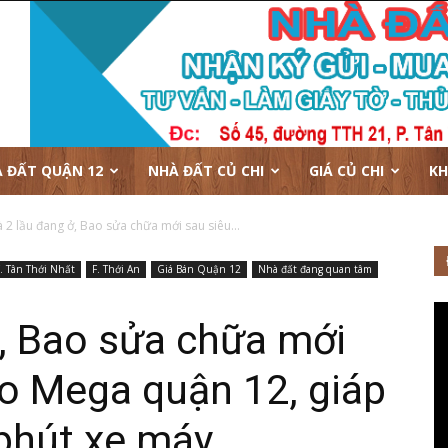
 ĐẤT QUẬN 12
NHÀ ĐẤT CỦ CHI
GIÁ CỦ CHI
KH
 2 lầu đang ở, Bao sửa chữa mới sau siêu...
. Tân Thới Nhất
F. Thới An
Giá Bán Quận 12
Nhà đất đang quan tâm
, Bao sửa chữa mới
ro Mega quận 12, giáp
phút xe máy…