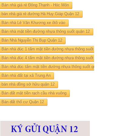
Bán nhà giá rẻ Đông Thạnh - Hóc Môn
bán nhà giá rẻ đường Hà Huy Giáp Quận 12
Bán nhà Lê Văn Khương xe ôtô vào
Bán nhà mặt tiền đường nhựa thông suốt quận 12
Bán Nhà Nguyễn Thị Bụp Quận 12
Bán nhà đúc 1 tấm mặt tiền đường nhựa thông suốt quận 12
Bán nhà đúc 4 tấm mặt tiền đường nhựa thông suốt quận 12
Bán nhà đúc tấm mặt tiền đường nhựa thông suốt quận 12
Bán nhà đất tại xã Trung An
bán nhà đồng sở hữu quận 12
Bán đất mặt tiền rạch cầu nhà vuông
Bán đất thổ cư Quận 12