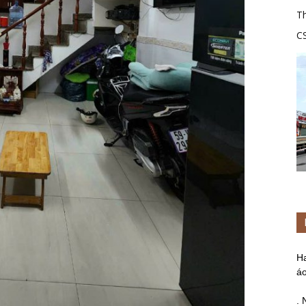
Th
C
tr
H
áo
. 