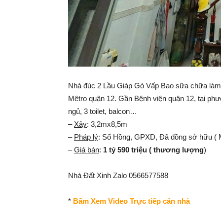
Nhà đúc 2 Lầu Giáp Gò Vấp Bao sữa chữa làm 
Mêtro quận 12. Gần Bệnh viện quận 12, tại phư
ngủ, 3 toilet, balcon…
–
Xây
: 3,2mx8,5m
–
Pháp lý
: Sổ Hồng, GPXD, Đã đồng sở hữu ( Mu
–
Giá bán
:
1 tỷ 590 triệu ( thương lượng
)
Nhà Đất Xinh Zalo 0566577588
*
Bấm Xem Video Trực tiếp căn nhà