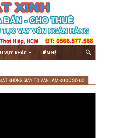
U VỰC KHÁC
LIÊN HỆ
ĐẤT KHÔNG GIẤY TỜ VẪN LÀM ĐƯỢC SỔ ĐỎ