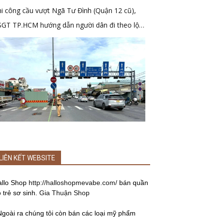
i công cầu vượt Ngã Tư Đình (Quận 12 cũ),
SGT TP.HCM hướng dẫn người dân đi theo lộ
ình mới
LIÊN KẾT WEBSITE
allo Shop
http://halloshopmevabe.com/
bán quần
 trẻ sơ sinh.
Gia Thuận Shop
Ngoài ra chúng tôi còn bán các loại mỹ phẩm