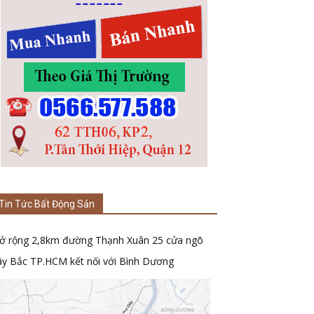
Tin Tức Bất Động Sản
ở rộng 2,8km đường Thạnh Xuân 25 cửa ngõ
ây Bắc TP.HCM kết nối với Bình Dương