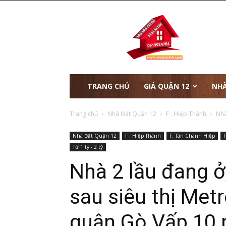
nhà
đất
xinh
TRANG CHỦ
GIÁ QUẬN 12
NHÀ
Trang chủ
Nhà Đất Quận 12
F . Hiệp Thành
Nhà
Nhà Đất Quận 12
F . Hiệp Thành
F. Tân Chánh Hiệp
F
Từ 1 tỷ - 2 tỷ
Nhà 2 lầu đang ở
sau siêu thị Met
quận Gò Vấp 10 