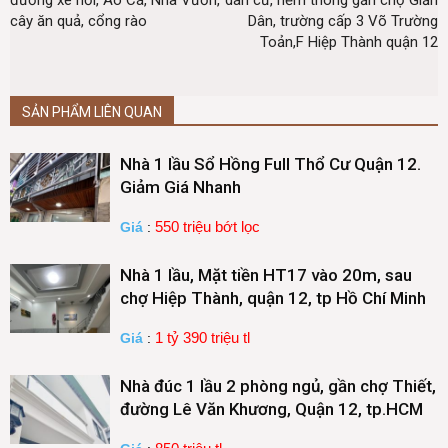
đường xe hơi, Ao Cá, Nhà Vườn,
dân cư, hẻm thông gần chợ Giản
cây ăn quả, cổng rào
Dân, trường cấp 3 Võ Trường
Toản,F Hiệp Thành quận 12
SẢN PHẨM LIÊN QUAN
Nhà 1 lầu Sổ Hồng Full Thổ Cư Quận 12.
Giảm Giá Nhanh
550 triệu bớt lọc
Giá
:
Nhà 1 lầu, Mặt tiền HT17 vào 20m, sau
chợ Hiệp Thành, quận 12, tp Hồ Chí Minh
1 tỷ 390 triệu tl
Giá
:
Nhà đúc 1 lầu 2 phòng ngủ, gần chợ Thiết,
đường Lê Văn Khương, Quận 12, tp.HCM