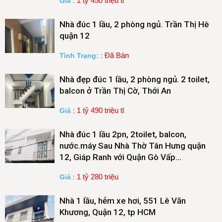
1 tỷ 450 triệu tl
Giá
:
Nhà đúc 1 lầu, 2 phòng ngủ. Trần Thị Hè
quận 12
Đã Bán
Tình Trạng:
:
Nhà đẹp đúc 1 lầu, 2 phòng ngủ. 2 toilet,
balcon ở Trần Thị Cờ, Thới An
1 tỷ 490 triệu tl
Giá
:
Nhà đúc 1 lầu 2pn, 2toilet, balcon,
nước.máy Sau Nhà Thờ Tân Hưng quận
12, Giáp Ranh với Quận Gò Vấp…
1 tỷ 280 triệu
Giá
:
Nhà 1 lầu, hẻm xe hơi, 551 Lê Văn
Khương, Quận 12, tp HCM