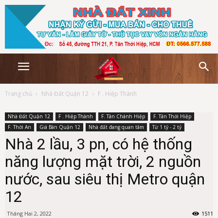
Trang chủ
Nhà Đất Quận 12
F . Hiệp Thành
Nhà Đất Quận 12
F . Hiệp Thành
F. Tân Chánh Hiệp
F. Tân Thới Hiệp
F. Thới An
Giá Bán Quận 12
Nhà đất đang quan tâm
Từ 1 tỷ - 2 tỷ
Nhà 2 lầu, 3 pn, có hệ thống
năng lượng mặt trời, 2 nguồn
nước, sau siêu thị Metro quận
12
Tháng Hai 2, 2022
1511