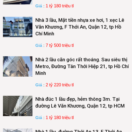
1 tỷ 180 triệu tl
Giá
:
Nhà 3 lầu, Mặt tiền nhựa xe hơi, 1 xẹc Lê
Văn Khương, F Thới An, Quận 12, tp Hồ
Chí Minh
7 tỷ 500 triệu tl
Giá
:
Nhà 2 lầu căn góc rất thoáng. Sau siêu thị
Metro, Đường Tân Thới Hiệp 21, tp Hồ Chí
Minh
2 tỷ 220 triệu tl
Giá
:
Nhà đúc 1 lầu đẹp, hẻm thông 3m. Tại
đường Lê Văn Khương, Quận 12, tp HCM
1 tỷ 180 triệu tl
Giá
:
Nhà 1 lầu, đường Thới An 13, F Thới An,