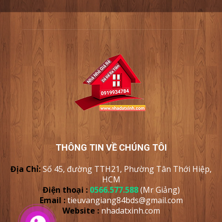
THÔNG TIN VỀ CHÚNG TÔI
Địa Chỉ:
Số 45, đường TTH21, Phường Tân Thới Hiệp,
HCM
Điện thoại :
0566.577.588
(Mr Giảng)
Email :
tieuvangiang84bds@gmail.com
Website :
nhadatxinh
.com