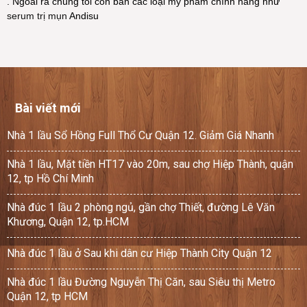
. Ngoài ra chúng tôi còn bán các loại mỹ phẩm chính hãng như
serum trị mụn
Andisu
Bài viết mới
Nhà 1 lầu Sổ Hồng Full Thổ Cư Quận 12. Giảm Giá Nhanh
Nhà 1 lầu, Mặt tiền HT17 vào 20m, sau chợ Hiệp Thành, quận
12, tp Hồ Chí Minh
Nhà đúc 1 lầu 2 phòng ngủ, gần chợ Thiết, đường Lê Văn
Khương, Quận 12, tp.HCM
Nhà đúc 1 lầu ở Sau khi dân cư Hiệp Thành City Quận 12
Nhà đúc 1 lầu Đường Nguyễn Thị Căn, sau Siêu thị Metro
Quận 12, tp HCM