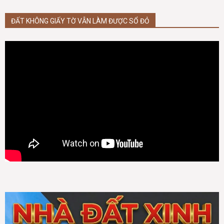
ĐẤT KHÔNG GIẤY TỜ VẪN LÀM ĐƯỢC SỔ ĐỎ