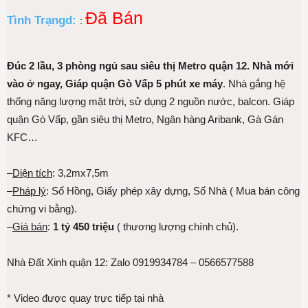
Đã Bán
Tình Trạngd:
:
Đúc 2 lầu, 3 phòng ngủ sau siêu thị Metro quận 12. Nhà mới
vào ở ngay, Giáp quận Gò Vấp 5 phút xe máy
. Nhà gắng hệ
thống năng lượng mặt trời, sử dụng 2 nguồn nước, balcon. Giáp
quận Gò Vấp, gần siêu thị Metro, Ngân hàng Aribank, Gà Gán
KFC…
–
Diện tích
: 3,2mx7,5m
–
Pháp lý
: Sổ Hồng, Giấy phép xây dựng, Số Nhà ( Mua bán công
chứng vi bằng).
–
Giá bán
:
1 tỷ 450 triệu
( thương lượng chính chủ).
Nhà Đất Xinh quận 12: Zalo 0919934784 – 0566577588
* Video được quay trực tiếp tại nhà