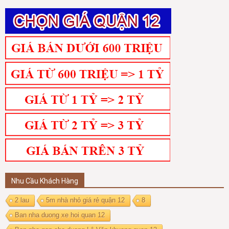
Nhu Cầu Khách Hàng
2 lau
5m nhà nhỏ giá rẻ quận 12
8
Ban nha duong xe hoi quan 12