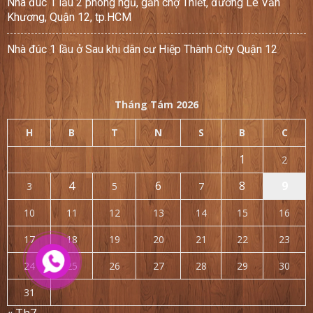
Nhà đúc 1 lầu 2 phòng ngủ, gần chợ Thiết, đường Lê Văn
Khương, Quận 12, tp.HCM
Nhà đúc 1 lầu ở Sau khi dân cư Hiệp Thành City Quận 12
Tháng Tám 2026
H
B
T
N
S
B
C
1
2
4
6
8
9
3
5
7
10
11
12
13
14
15
16
17
18
19
20
21
22
23
24
25
26
27
28
29
30
31
« Th7