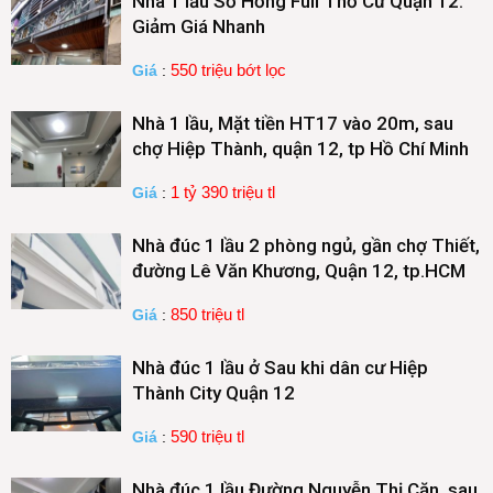
Nhà 1 lầu Sổ Hồng Full Thổ Cư Quận 12.
Giảm Giá Nhanh
550 triệu bớt lọc
Giá
:
Nhà 1 lầu, Mặt tiền HT17 vào 20m, sau
chợ Hiệp Thành, quận 12, tp Hồ Chí Minh
1 tỷ 390 triệu tl
Giá
:
Nhà đúc 1 lầu 2 phòng ngủ, gần chợ Thiết,
đường Lê Văn Khương, Quận 12, tp.HCM
850 triệu tl
Giá
:
Nhà đúc 1 lầu ở Sau khi dân cư Hiệp
Thành City Quận 12
590 triệu tl
Giá
:
Nhà đúc 1 lầu Đường Nguyễn Thị Căn, sau