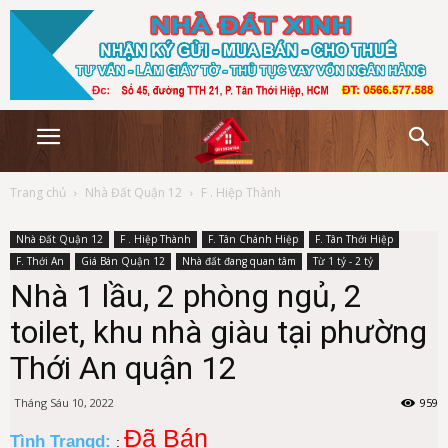
Trang chủ
Nhà Đất Quận 12
F . Hiệp Thành
Nhà Đất Quận 12
F . Hiệp Thành
F. Tân Chánh Hiệp
F. Tân Thới Hiệp
F. Thới An
Giá Bán Quận 12
Nhà đất đang quan tâm
Từ 1 tỷ - 2 tỷ
Nhà 1 lầu, 2 phòng ngủ, 2
toilet, khu nhà giàu tại phường
Thới An quận 12
Tháng Sáu 10, 2022
959
Đã Bán
Tình Trạngd:
: