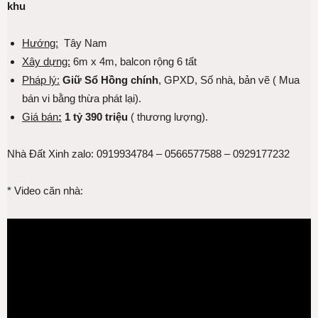
khu
Hướng:
Tây Nam
Xây dựng:
6m x 4m, balcon rộng 6 tất
Pháp lý:
Giữ Sổ Hồng chính
, GPXD, Số nhà, bản vẽ ( Mua
bán vi bằng thừa phát lại).
Giá bán
:
1 tỷ 390 triệu
( thương lượng).
Nhà Đất Xinh zalo: 0919934784 – 0566577588 – 0929177232
* Video căn nhà: