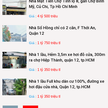
Nhà Mặt Tiền Chợ Tỉnh lộ 8, gần Chợ Bình
Mỹ, Củ Chi, Tp Hồ Chí Minh
4 tỷ 500 triệu
Giá
:
Nhà Sổ Hồng chỉ có 2 căn, F Thới An,
Quận 12
1 tỷ 750 triệu tl
Giá
:
Nhà 1 lầu, Hẻm 3,5m xe hơi đỗ cửa, 300m
ra chợ Hiệp Thành, quận 12, tp.HCM
1 tỷ 350 triệu tl
Giá
:
Nhà 1 lầu Full khu dân cư 100%, đường xe
hơi đậu cửa nhà, Quận 12, tp.HCM
1 tỷ 350 triệu tl
Giá
: