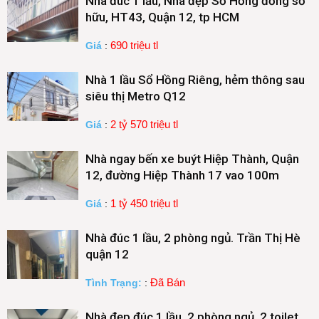
Nhà đúc 1 lầu, Nhà đẹp Sổ Hồng đồng sở
hữu, HT43, Quận 12, tp HCM
690 triệu tl
Giá
:
Nhà 1 lầu Sổ Hồng Riêng, hẻm thông sau
siêu thị Metro Q12
2 tỷ 570 triệu tl
Giá
:
Nhà ngay bến xe buýt Hiệp Thành, Quận
12, đường Hiệp Thành 17 vao 100m
1 tỷ 450 triệu tl
Giá
:
Nhà đúc 1 lầu, 2 phòng ngủ. Trần Thị Hè
quận 12
Đã Bán
Tình Trạng:
:
Nhà đẹp đúc 1 lầu, 2 phòng ngủ. 2 toilet,