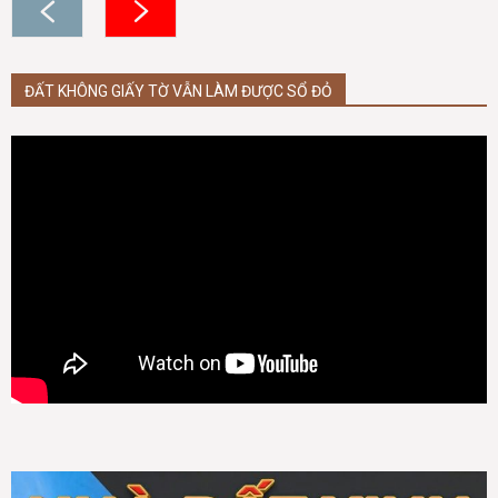
ĐẤT KHÔNG GIẤY TỜ VẪN LÀM ĐƯỢC SỔ ĐỎ