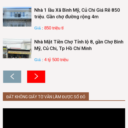
Nhà 1 lầu Xã Bình Mỹ, Củ Chi Giá Rẽ 850
triệu. Gần chợ đường rộng 4m
850 triệu tl
Giá
:
Nhà Mặt Tiền Chợ Tỉnh lộ 8, gần Chợ Bình
Mỹ, Củ Chi, Tp Hồ Chí Minh
4 tỷ 500 triệu
Giá
:
ĐẤT KHÔNG GIẤY TỜ VẪN LÀM ĐƯỢC SỔ ĐỎ