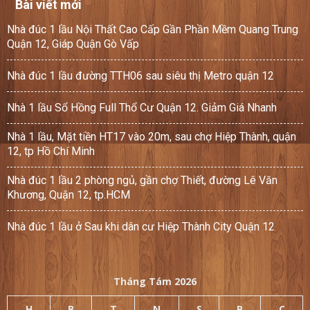
Bài viết mới
Nhà đúc 1 lầu Nội Thất Cao Cấp Gần Phần Mềm Quang Trung
Quận 12, Giáp Quận Gò Vấp
Nhà đúc 1 lầu đường TTH06 sau siêu thị Metro quận 12
Nhà 1 lầu Sổ Hồng Full Thổ Cư Quận 12. Giảm Giá Nhanh
Nhà 1 lầu, Mặt tiền HT17 vào 20m, sau chợ Hiệp Thành, quận
12, tp Hồ Chí Minh
Nhà đúc 1 lầu 2 phòng ngủ, gần chợ Thiết, đường Lê Văn
Khương, Quận 12, tp.HCM
Nhà đúc 1 lầu ở Sau khi dân cư Hiệp Thành City Quận 12
Tháng Tám 2026
H
B
T
N
S
B
C