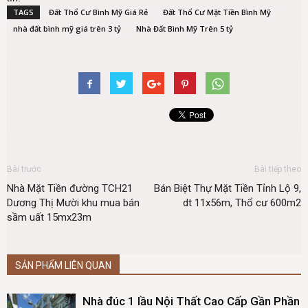
TAGS
Đất Thổ Cư Bình Mỹ Giá Rẻ
Đất Thổ Cư Mặt Tiền Bình Mỹ
nhà đất bình mỹ giá trên 3 tỷ
Nhà Đất Bình Mỹ Trên 5 tỷ
Bài trước
Bài tiếp theo
Nhà Mặt Tiền đường TCH21
Bán Biệt Thự Mặt Tiền Tỉnh Lộ 9,
Dương Thị Mười khu mua bán
dt 11x56m, Thổ cư 600m2
sầm uất 15mx23m
SẢN PHẨM LIÊN QUAN
Nhà đúc 1 lầu Nội Thất Cao Cấp Gần Phần