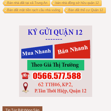
Bán nhà đất tại xã Trung An
bán nhà đồng sở hữu quận 12
Bán đất mặt tiền rạch cầu nhà vuông
Bán đất thổ cư Quận 12
Tin Tức Bất Động Sản