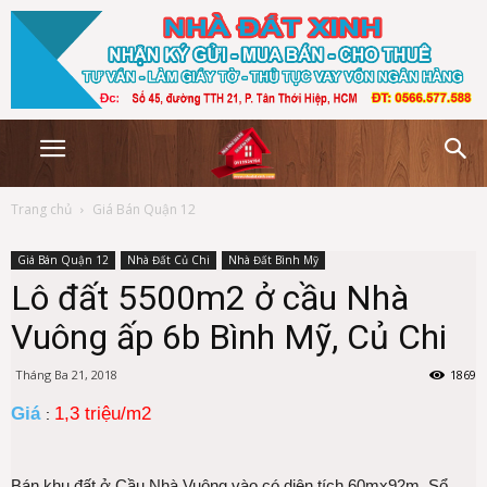
Trang chủ
Giá Bán Quận 12
Giá Bán Quận 12
Nhà Đất Củ Chi
Nhà Đất Bình Mỹ
Lô đất 5500m2 ở cầu Nhà
Vuông ấp 6b Bình Mỹ, Củ Chi
Tháng Ba 21, 2018
1869
Giá
1,3 triệu/m2
:
Bán khu đất ở Cầu Nhà Vuông vào có diện tích 60mx92m. Sổ