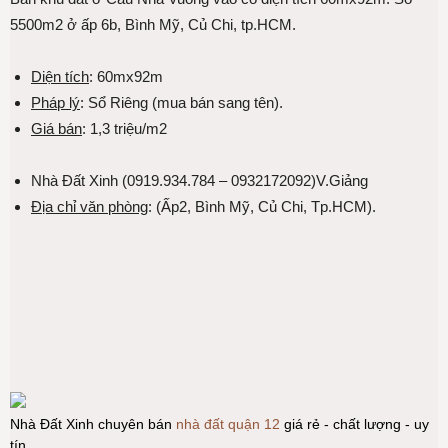
5500m2 ở ấp 6b, Bình Mỹ, Củ Chi, tp.HCM.
Diện tích
: 60mx92m
Pháp lý
: Sổ Riêng (mua bán sang tên).
Giá bán
: 1,3 triệu/m2
Nhà Đất Xinh (0919.934.784 – 0932172092)V.Giảng
Địa chỉ văn phòng
: (Ấp2, Bình Mỹ, Củ Chi, Tp.HCM).
Nhà Đất Xinh chuyên bán
nhà đất quận 12
giá rẻ - chất lượng - uy
tín.