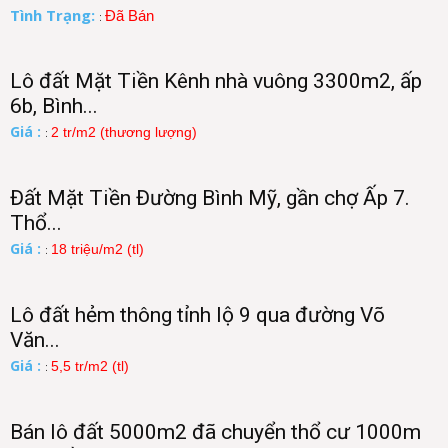
Tình Trạng:
Đã Bán
:
Lô đất Mặt Tiền Kênh nhà vuông 3300m2, ấp
6b, Bình...
Giá :
2 tr/m2 (thương lượng)
:
Đất Mặt Tiền Đường Bình Mỹ, gần chợ Ấp 7.
Thổ...
Giá :
18 triệu/m2 (tl)
:
Lô đất hẻm thông tỉnh lộ 9 qua đường Võ
Văn...
Giá :
5,5 tr/m2 (tl)
:
Bán lô đất 5000m2 đã chuyển thổ cư 1000m