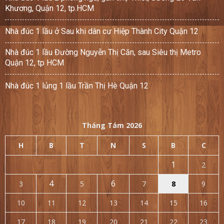
Khương, Quận 12, tp.HCM
Nhà đúc 1 lầu ở Sau khi dân cư Hiệp Thành City Quận 12
Nhà đúc 1 lầu Đường Nguyễn Thị Căn, sau Siêu thị Metro
Quận 12, tp HCM
Nhà đúc 1 lủng 1 lầu Trần Thị Hè Quận 12
Tháng Tám 2026
H
B
T
N
S
B
C
1
2
4
6
3
5
7
8
9
10
11
12
13
14
15
16
17
18
19
20
21
22
23