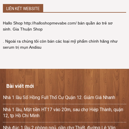
LIÊN KẾT WEBSITE
Hallo Shop
http://halloshopmevabe.com/
bán quần áo trẻ sơ
sinh.
Gia Thuận Shop
. Ngoài ra chúng tôi còn bán các loại mỹ phẩm chính hãng như
serum trị mụn
Andisu
Bài viết mới
Nhà 1 lầu Sổ Hồng Full Thổ Cư Quận 12. Giảm Giá Nhanh
Nhà 1 lầu, Mặt tiền HT17 vào 20m, sau chợ Hiệp Thành, quận
12, tp Hồ Chí Minh
Nhà đúc 1 lầu 2 phòng ngủ, gần chợ Thiết, đường Lê Văn