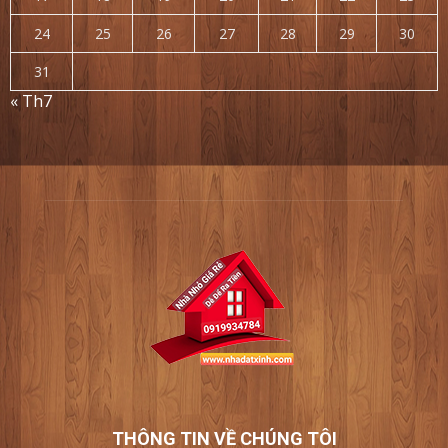
24
25
26
27
28
29
30
31
« Th7
THÔNG TIN VỀ CHÚNG TÔI