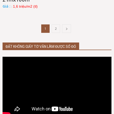
Giá :
1,6 triệu/m2 (tl)
:
1
2
ĐẤT KHÔNG GIẤY TỜ VẪN LÀM ĐƯỢC SỔ ĐỎ