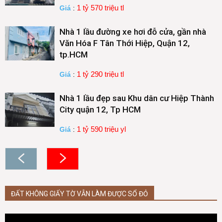
1 tỷ 570 triệu tl
Giá
:
Nhà 1 lầu đường xe hơi đỗ cửa, gần nhà
Văn Hóa F Tân Thới Hiệp, Quận 12,
tp.HCM
1 tỷ 290 triệu tl
Giá
:
Nhà 1 lầu đẹp sau Khu dân cư Hiệp Thành
City quận 12, Tp HCM
1 tỷ 590 triệu yl
Giá
:
ĐẤT KHÔNG GIẤY TỜ VẪN LÀM ĐƯỢC SỔ ĐỎ