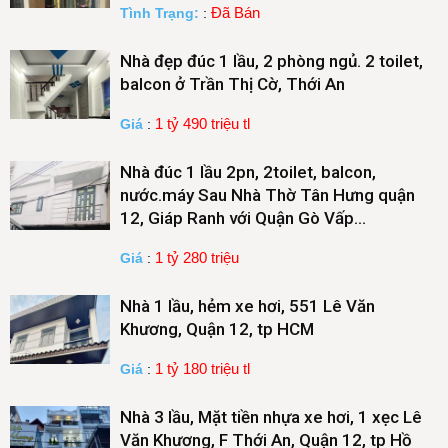
Đã Bán
Tình Trạng:
:
Nhà đẹp đúc 1 lầu, 2 phòng ngủ. 2 toilet,
balcon ở Trần Thị Cờ, Thới An
1 tỷ 490 triệu tl
Giá
:
Nhà đúc 1 lầu 2pn, 2toilet, balcon,
nước.máy Sau Nhà Thờ Tân Hưng quận
12, Giáp Ranh với Quận Gò Vấp…
1 tỷ 280 triệu
Giá
:
Nhà 1 lầu, hẻm xe hơi, 551 Lê Văn
Khương, Quận 12, tp HCM
1 tỷ 180 triệu tl
Giá
:
Nhà 3 lầu, Mặt tiền nhựa xe hơi, 1 xẹc Lê
Văn Khương, F Thới An, Quận 12, tp Hồ