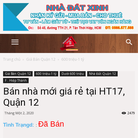
Trang chủ
Giá Bán Quận 12
600 triệu-1 tỷ
Giá Bán Quận 12
600 triệu-1 tỷ
Dưới 600 triệu
Nhà Đất Quận 12
F . Hiệp Thành
Bán nhà mới giá rẻ tại HT17,
Quận 12
Tháng Một 2, 2020
2479
Đã Bán
Tình Trạngd:
: