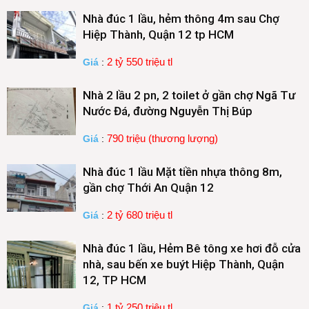
Nhà đúc 1 lầu, hẻm thông 4m sau Chợ
Hiệp Thành, Quận 12 tp HCM
2 tỷ 550 triệu tl
Giá
:
Nhà 2 lầu 2 pn, 2 toilet ở gần chợ Ngã Tư
Nước Đá, đường Nguyễn Thị Búp
790 triệu (thương lượng)
Giá
:
Nhà đúc 1 lầu Mặt tiền nhựa thông 8m,
gần chợ Thới An Quận 12
2 tỷ 680 triệu tl
Giá
:
Nhà đúc 1 lầu, Hẻm Bê tông xe hơi đỗ cửa
nhà, sau bến xe buýt Hiệp Thành, Quận
12, TP HCM
1 tỷ 250 triệu tl
Giá
: