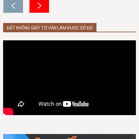
ĐẤT KHÔNG GIẤY TỜ VẪN LÀM ĐƯỢC SỔ ĐỎ