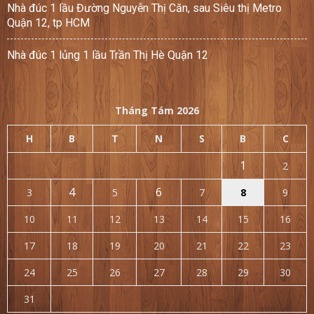
Nhà đúc 1 lầu Đường Nguyễn Thị Căn, sau Siêu thị Metro
Quận 12, tp HCM
Nhà đúc 1 lủng 1 lầu Trần Thị Hè Quận 12
Tháng Tám 2026
H
B
T
N
S
B
C
1
2
4
6
3
5
7
8
9
10
11
12
13
14
15
16
17
18
19
20
21
22
23
24
25
26
27
28
29
30
31