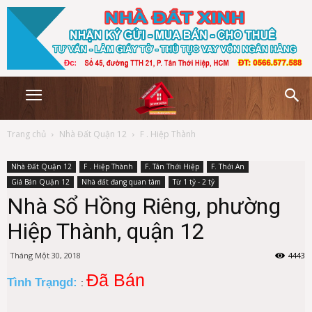
Trang chủ
Nhà Đất Quận 12
F . Hiệp Thành
Nhà Đất Quận 12
F . Hiệp Thành
F. Tân Thới Hiệp
F. Thới An
Giá Bán Quận 12
Nhà đất đang quan tâm
Từ 1 tỷ - 2 tỷ
Nhà Sổ Hồng Riêng, phường
Hiệp Thành, quận 12
Tháng Một 30, 2018
4443
Đã Bán
Tình Trạngd:
: