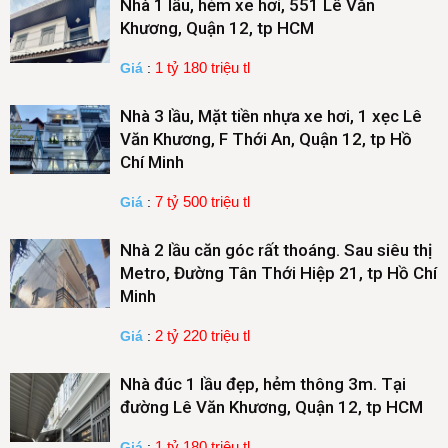
Nhà 1 lầu, hẻm xe hơi, 551 Lê Văn
Khương, Quận 12, tp HCM
1 tỷ 180 triệu tl
Giá
:
Nhà 3 lầu, Mặt tiền nhựa xe hơi, 1 xẹc Lê
Văn Khương, F Thới An, Quận 12, tp Hồ
Chí Minh
7 tỷ 500 triệu tl
Giá
:
Nhà 2 lầu căn góc rất thoáng. Sau siêu thị
Metro, Đường Tân Thới Hiệp 21, tp Hồ Chí
Minh
2 tỷ 220 triệu tl
Giá
:
Nhà đúc 1 lầu đẹp, hẻm thông 3m. Tại
đường Lê Văn Khương, Quận 12, tp HCM
1 tỷ 180 triệu tl
Giá
: