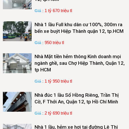
1 tỷ 670 triệu tl
Giá
:
Nhà 1 lầu Full khu dân cư 100%, 300m ra
bến xe buýt Hiệp Thành quận 12, tp.HCM
950 triệu tl
Giá
:
Nhà Mặt tiền hẻm thông Kinh doanh mọi
ngành ghề, sau Chợ Hiệp Thành, Quận 12,
tp HCM
1 tỷ 950 triệu tl
Giá
:
Nhà đúc 1 lầu Sổ Hồng Riêng, Trần Thị
Cờ, F Thới An, Quận 12, tp Hồ Chí Minh
2 tỷ 690 triệu tl
Giá
:
Nhà 1 lầu, hẻm xe hơi tại đường Lê Thị