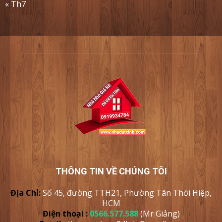
« Th7
THÔNG TIN VỀ CHÚNG TÔI
Địa Chỉ:
Số 45, đường TTH21, Phường Tân Thới Hiệp,
HCM
Điện thoại :
0566.577.588
(Mr Giảng)