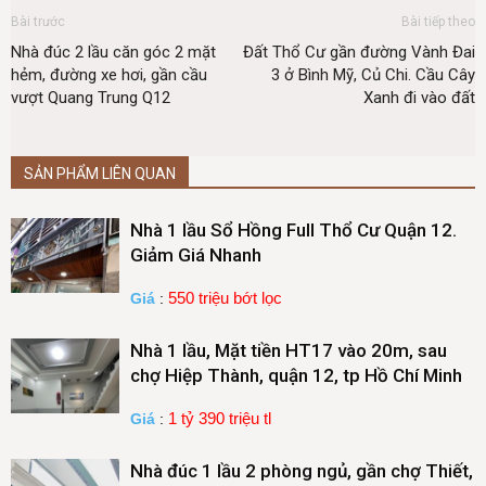
Bài trước
Bài tiếp theo
Nhà đúc 2 lầu căn góc 2 mặt
Đất Thổ Cư gần đường Vành Đai
hẻm, đường xe hơi, gần cầu
3 ở Bình Mỹ, Củ Chi. Cầu Cây
vượt Quang Trung Q12
Xanh đi vào đất
SẢN PHẨM LIÊN QUAN
Nhà 1 lầu Sổ Hồng Full Thổ Cư Quận 12.
Giảm Giá Nhanh
550 triệu bớt lọc
Giá
:
Nhà 1 lầu, Mặt tiền HT17 vào 20m, sau
chợ Hiệp Thành, quận 12, tp Hồ Chí Minh
1 tỷ 390 triệu tl
Giá
:
Nhà đúc 1 lầu 2 phòng ngủ, gần chợ Thiết,