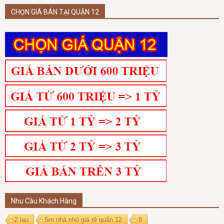
CHỌN GIÁ BÁN TẠI QUẬN 12
Nhu Cầu Khách Hàng
2 lau
5m nhà nhỏ giá rẻ quận 12
8