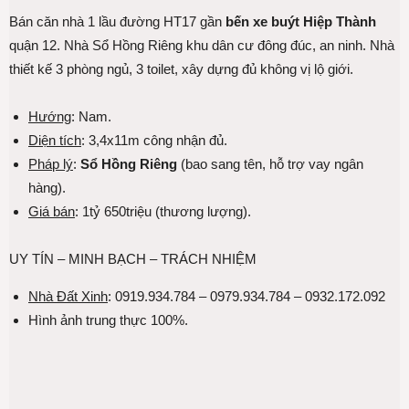
Bán căn nhà 1 lầu đường HT17 gần
bến xe buýt Hiệp Thành
quận 12. Nhà Sổ Hồng Riêng khu dân cư đông đúc, an ninh. Nhà
thiết kế 3 phòng ngủ, 3 toilet, xây dựng đủ không vị lộ giới.
Hướng
: Nam.
Diện tích
: 3,4x11m công nhận đủ.
Pháp lý
:
Sổ Hồng Riêng
(bao sang tên, hỗ trợ vay ngân
hàng).
Giá bán
: 1tỷ 650triệu (thương lượng).
UY TÍN – MINH BẠCH – TRÁCH NHIỆM
Nhà Đất Xinh
: 0919.934.784 – 0979.934.784 – 0932.172.092
Hình ảnh trung thực 100%.