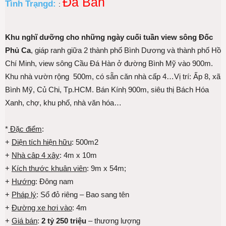
Đã Bán
Tình Trạngd:
:
Khu nghĩ dưỡng cho những ngày cuối tuần view sông Đốc
Phủ Ca
, giáp ranh giữa 2 thành phố Bình Dương và thành phố Hồ
Chí Minh, view sông Cầu Đá Hàn ở đường Bình Mỹ vào 900m.
Khu nhà vườn rộng 500m, có sẵn căn nhà cấp 4…Vị trí: Ấp 8, xã
Bình Mỹ, Củ Chi, Tp.HCM. Bán Kính ̣900m, siêu thị Bách Hóa
Xanh, chợ, khu phố, nhà văn hóa…
*
Đặc điểm
:
+
Diện tích hiện hữu
: 500m2
+
Nhà câp 4 xây
: 4m x 10m
+
Kích thước khuân viên
: 9m x 54m;
+
Hướng
: Đông nam
+
Pháp lý
: Sổ đỏ riêng – Bao sang tên
+
Đường xe hơi vào
: 4m
+
Giá bán
:
2 tỷ 250 triệu
– thương lượng