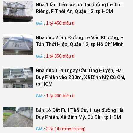
Nhà 1 lầu, hẻm xe hơi tại đường Lê Thị
Riêng, F Thới An, Quận 12, tp HCM
1 tỷ 450 triệu tl
Giá
:
Nhà đúc 2 lầu. Đường Lê Văn Khương, F
Tân Thới Hiệp, Quận 12, tp Hồ Chí Minh
1 tỷ 350 triệu tl
Giá
:
Nhà đúc 1 lầu ngay Cầu Ông Huyện, Hà
Duy Phiên vào 200m, Xã Bình Mỹ Củ Chi,
tp HCM
1 tỷ 200 triệu tl
Giá
:
Bán Lô Đất Full Thổ Cư, 1 sẹt đường Hà
Duy Phiên, Xã Bình Mỹ, Củ Chi, tp HCM
2 tỷ ( thương lượng)
Giá
: