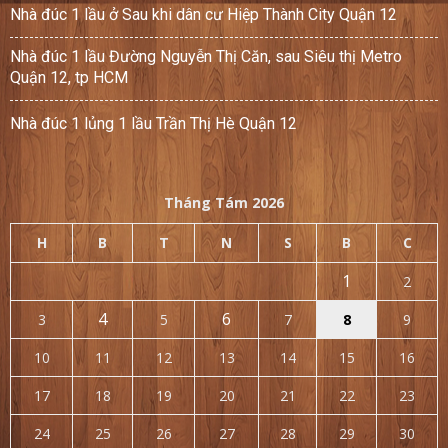
Nhà đúc 1 lầu ở Sau khi dân cư Hiệp Thành City Quận 12
Nhà đúc 1 lầu Đường Nguyễn Thị Căn, sau Siêu thị Metro
Quận 12, tp HCM
Nhà đúc 1 lủng 1 lầu Trần Thị Hè Quận 12
Tháng Tám 2026
H
B
T
N
S
B
C
1
2
4
6
3
5
7
8
9
10
11
12
13
14
15
16
17
18
19
20
21
22
23
24
25
26
27
28
29
30