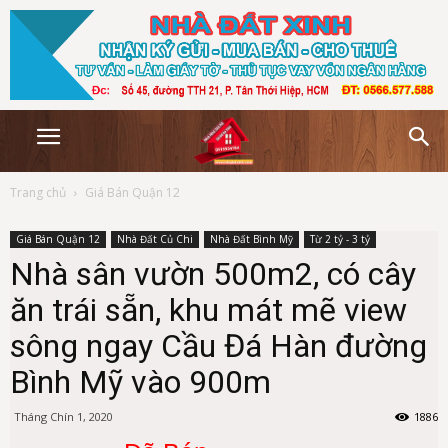
Trang chủ
Giá Bán Quận 12
Giá Bán Quận 12
Nhà Đất Củ Chi
Nhà Đất Bình Mỹ
Từ 2 tỷ - 3 tỷ
Nhà sân vườn 500m2, có cây
ăn trái sẵn, khu mát mẽ view
sông ngay Cầu Đá Hàn đường
Bình Mỹ vào 900m
Tháng Chín 1, 2020
1886