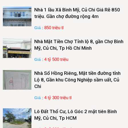
Nhà 1 lầu Xã Bình Mỹ, Củ Chi Giá Rẽ 850
triệu. Gần chợ đường rộng 4m
850 triệu tl
Giá
:
Nhà Mặt Tiền Chợ Tỉnh lộ 8, gần Chợ Bình
Mỹ, Củ Chi, Tp Hồ Chí Minh
4 tỷ 500 triệu
Giá
:
Nhà Sổ Hồng Riêng, Mặt tiền đường tỉnh
Lộ 8, Gần khu Công Nghiệp sầm uất, Củ
Chi
4 tỷ 300 triệu tl
Giá
:
Lô Đất Thổ Cư, Lô Góc 2 mặt tiên Bình
Mỹ, Củ Chi, Tp HCM