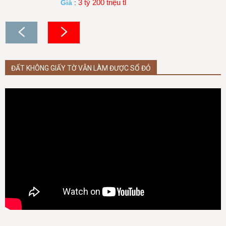
3 tỷ 200 triệu tl
Giá
:
ĐẤT KHÔNG GIẤY TỜ VẪN LÀM ĐƯỢC SỔ ĐỎ