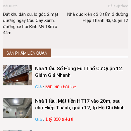
Bài trước
Bài tiếp theo
Đất khu dân cư, lô góc 2 mặt
Nhà đúc kiên cố 3 tấm ở đường
đường ngay Cầu Cây Xanh,
Hiệp Thành 43, Quận 12
đường xe hơi Bình Mỹ 18m x
44m
SẢN PHẨM LIÊN QUAN
Nhà 1 lầu Sổ Hồng Full Thổ Cư Quận 12.
Giảm Giá Nhanh
550 triệu bớt lọc
Giá
:
Nhà 1 lầu, Mặt tiền HT17 vào 20m, sau
chợ Hiệp Thành, quận 12, tp Hồ Chí Minh
1 tỷ 390 triệu tl
Giá
: