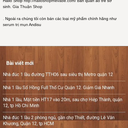
Hallo Shop
http://halloshopmevabe.com/
bán quần áo trẻ sơ
sinh.
Gia Thuận Shop
. Ngoài ra chúng tôi còn bán các loại mỹ phẩm chính hãng như
serum trị mụn
Andisu
Bài viết mới
Nhà đúc 1 lầu đường TTH06 sau siêu thị Metro quận 12
Nhà 1 lầu Sổ Hồng Full Thổ Cư Quận 12. Giảm Giá Nhanh
Nhà 1 lầu, Mặt tiền HT17 vào 20m, sau chợ Hiệp Thành, quận
12, tp Hồ Chí Minh
Nhà đúc 1 lầu 2 phòng ngủ, gần chợ Thiết, đường Lê Văn
Khương, Quận 12, tp.HCM