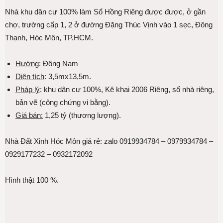
Nhà khu dân cư 100% làm Sổ Hồng Riêng được được, ở gần
chợ, trường cấp 1, 2 ở đường Đặng Thúc Vịnh vào 1 sẹc, Đông
Thạnh, Hóc Môn, TP.HCM.
Hướng
: Đông Nam
Diện tích
: 3,5mx13,5m.
Pháp lý
: khu dân cư 100%, Kê khai 2006 Riêng, số nhà riêng,
bản vẽ (công chứng vi bằng).
Giá bán:
1,25 tỷ (thương lượng).
Nhà Đất Xinh Hóc Môn giá rẻ: zalo 0919934784 – 0979934784 –
0929177232 – 0932172092
Hình thật 100 %.