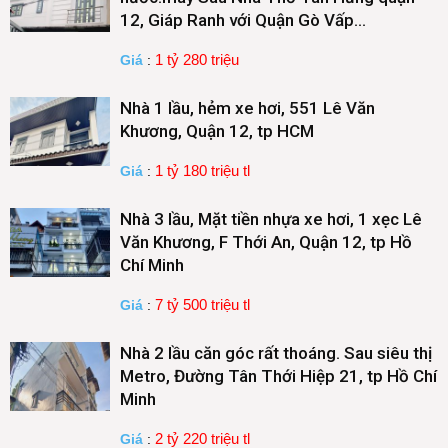
12, Giáp Ranh với Quận Gò Vấp…
1 tỷ 280 triệu
Giá
:
Nhà 1 lầu, hẻm xe hơi, 551 Lê Văn
Khương, Quận 12, tp HCM
1 tỷ 180 triệu tl
Giá
:
Nhà 3 lầu, Mặt tiền nhựa xe hơi, 1 xẹc Lê
Văn Khương, F Thới An, Quận 12, tp Hồ
Chí Minh
7 tỷ 500 triệu tl
Giá
:
Nhà 2 lầu căn góc rất thoáng. Sau siêu thị
Metro, Đường Tân Thới Hiệp 21, tp Hồ Chí
Minh
2 tỷ 220 triệu tl
Giá
: