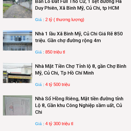
Bán Lô Đất Full Thổ Cư, 1 sẹt đường Hà
Duy Phiên, Xã Bình Mỹ, Củ Chi, tp HCM
2 tỷ ( thương lượng)
Giá
:
Nhà 1 lầu Xã Bình Mỹ, Củ Chi Giá Rẽ 850
triệu. Gần chợ đường rộng 4m
850 triệu tl
Giá
:
Nhà Mặt Tiền Chợ Tỉnh lộ 8, gần Chợ Bình
Mỹ, Củ Chi, Tp Hồ Chí Minh
4 tỷ 500 triệu
Giá
:
Nhà Sổ Hồng Riêng, Mặt tiền đường tỉnh
Lộ 8, Gần khu Công Nghiệp sầm uất, Củ
Chi
4 tỷ 300 triệu tl
Giá
: