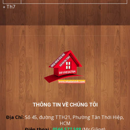
« Th7
THÔNG TIN VỀ CHÚNG TÔI
Địa Chỉ:
Số 45, đường TTH21, Phường Tân Thới Hiệp,
HCM
Điện thoại :
0566.577.588
(Mr Giảng)