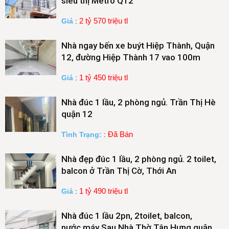
siêu thị Metro Q12
2 tỷ 570 triệu tl
Giá
:
Nhà ngay bến xe buýt Hiệp Thành, Quận
12, đường Hiệp Thành 17 vao 100m
1 tỷ 450 triệu tl
Giá
:
Nhà đúc 1 lầu, 2 phòng ngủ. Trần Thị Hè
quận 12
Đã Bán
Tình Trạng:
:
Nhà đẹp đúc 1 lầu, 2 phòng ngủ. 2 toilet,
balcon ở Trần Thị Cờ, Thới An
1 tỷ 490 triệu tl
Giá
:
Nhà đúc 1 lầu 2pn, 2toilet, balcon,
nước.máy Sau Nhà Thờ Tân Hưng quận