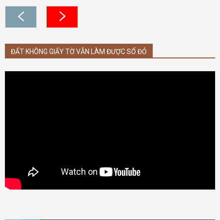
ĐẤT KHÔNG GIẤY TỜ VẪN LÀM ĐƯỢC SỔ ĐỎ