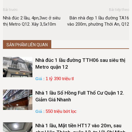
Bài trước
Bài tiếp theo
Nhà đúc 2 lầu, 4pn,3wc ở siêu
Bán nhà đẹp 1 lầu đường TA16
thị Metro Q12. Xây 3,5x10m
vào 200m, phường Thới An, Q12
SẢN PHẨM LIÊN QUAN
Nhà đúc 1 lầu đường TTH06 sau siêu thị
Metro quận 12
1 tỷ 390 triệu tl
Giá
:
Nhà 1 lầu Sổ Hồng Full Thổ Cư Quận 12.
Giảm Giá Nhanh
550 triệu bớt lọc
Giá
:
Nhà 1 lầu, Mặt tiền HT17 vào 20m, sau