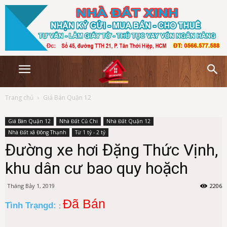
Trang chủ
Giá Bán Quận 12
Giá Bán Quận 12
Nhà Đất Củ Chi
Nhà Đất Quận 12
Nhà Đất xã Đông Thạnh
Từ 1 tỷ - 2 tỷ
Đường xe hơi Đặng Thức Vịnh,
khu dân cư bao quy hoặch
Tháng Bảy 1, 2019
2206
Đã Bán
Tình Trạngd:
: