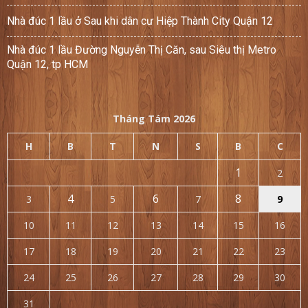
Nhà đúc 1 lầu ở Sau khi dân cư Hiệp Thành City Quận 12
Nhà đúc 1 lầu Đường Nguyễn Thị Căn, sau Siêu thị Metro
Quận 12, tp HCM
Tháng Tám 2026
H
B
T
N
S
B
C
1
2
4
6
8
3
5
7
9
10
11
12
13
14
15
16
17
18
19
20
21
22
23
24
25
26
27
28
29
30
31