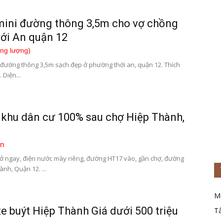
 mini đường thông 3,5m cho vợ chồng
hới An quận 12
ơng lượng)
đường thông 3,5m sạch đẹp ở phường thới an, quận 12. Thích
 Diện...
 khu dân cư 100% sau chợ Hiệp Thành,
n
ở ngay, điện nước mày riêng, đường HT17 vào, gần chợ, đường
nh, Quận 12. ...
M
e buýt Hiệp Thành Giá dưới 500 triệu
T