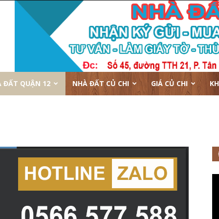
 ĐẤT QUẬN 12
NHÀ ĐẤT CỦ CHI
GIÁ CỦ CHI
KH