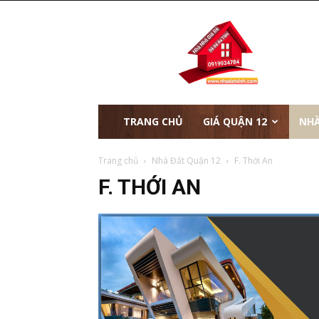
nhà
đất
xinh
TRANG CHỦ
GIÁ QUẬN 12
NHÀ
Trang chủ
Nhà Đất Quận 12
F. Thới An
F. THỚI AN