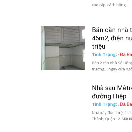
cao cấp, cách hãng...
Bán căn nhà 
46m2, điện nư
triệu
Tình Trạng:
Đã Bá
:
Bán 2 căn nhà Sổ Hồng
trường..., ngay cửa ngỏ
Nhà sau Mêtro
đường Hiệp T
Tình Trạng:
Đã Bá
:
Nhà xây đúc 1 trệt 1 l
Thành, Quận 12. Mặt tiề