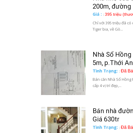
200m, đường
Giá :
395 triệu (thư
:
Chỉ với 395 triệu đã c
Tiger bia, về Gò...
Nhà Sổ Hồng 
5m, p.Thới An
Tình Trạng:
Đã Bá
:
Bán căn Nhà Sổ Hồng R
cấp 4 vị trí đẹp,...
Bán nhà đườn
Giá 630tr
Tình Trạng:
Đã Bá
: