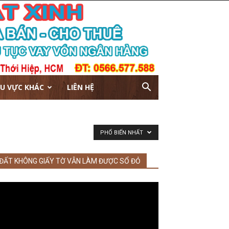
U VỰC KHÁC
LIÊN HỆ
PHỔ BIẾN NHẤT
ĐẤT KHÔNG GIẤY TỜ VẪN LÀM ĐƯỢC SỔ ĐỎ