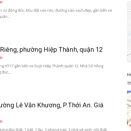
n
 cư đông đúc, khu đất cao ráo, đường vào sạch đẹp, gần bến xe
uận...
Riêng, phường Hiệp Thành, quận 12
n
ng HT17 gần bến xe buýt Hiệp Thành quận 12. Nhà Sổ Hồng
đúc,...
H
Th
ường Lê Văn Khương, P.Thới An. Giá
n
g,đúc thật, 1 trệt, 1 lầu, 2 phòng ngủ, 2 nhà vệ sinh, nội thất