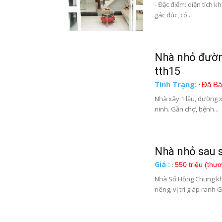
- Đặc điểm: diện tích k
gác đúc, có...
Nhà nhỏ đường
tth15
Tình Trạng:
Đã Bá
:
Nhà xây 1 lầu, đường xe
ninh. Gần chợ, bệnh...
Nhà nhỏ sau s
Giá :
550 triệu (thư
:
Nhà Sổ Hồng Chung khu
riêng, vị trí giáp ranh G