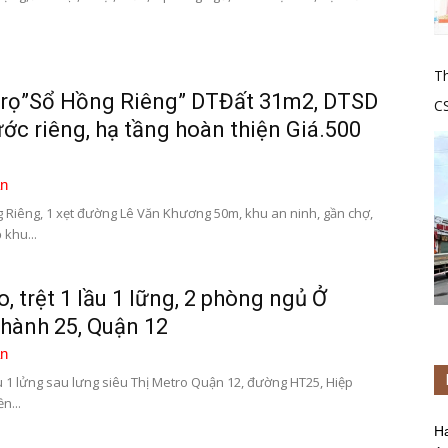
Th
trọ”Sổ Hồng Riêng” DTĐất 31m2, DTSD
C
ớc riêng, hạ tầng hoàn thiện Giá.500
tr
n
 Riêng, 1 xẹt đường Lê Văn Khương 50m, khu an ninh, gần chợ,
 khu...
, trệt 1 lầu 1 lững, 2 phòng ngủ Ở
hành 25, Quận 12
n
ầu 1 lửng sau lưng siêu Thị Metro Quận 12, đường HT25, Hiệp
n...
H