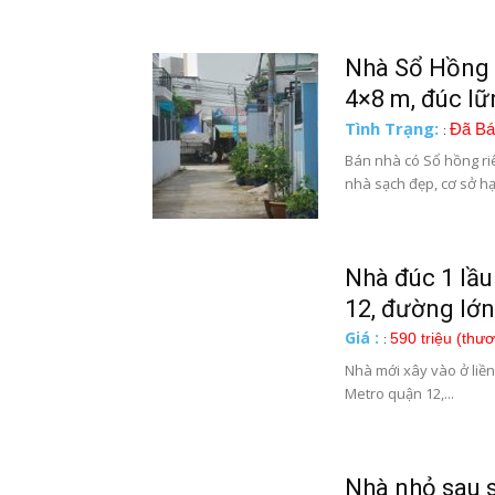
Nhà Sổ Hồng 
4×8 m, đúc lữn
Tình Trạng:
Đã Bá
:
Bán nhà có Sổ hồng ri
nhà sạch đẹp, cơ sở hạ.
Nhà đúc 1 lầu
12, đường lớ
Giá :
590 triệu (thư
:
Nhà mới xây vào ở liền,
Metro quận 12,...
Nhà nhỏ sau s