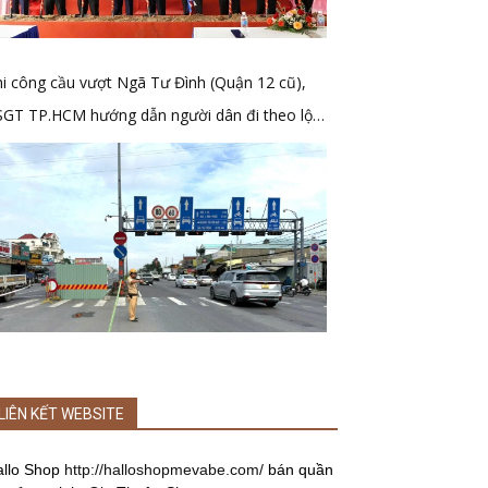
i công cầu vượt Ngã Tư Đình (Quận 12 cũ),
SGT TP.HCM hướng dẫn người dân đi theo lộ
ình mới
LIÊN KẾT WEBSITE
allo Shop
http://halloshopmevabe.com/
bán quần