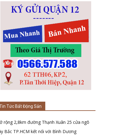
Tin Tức Bất Động Sản
ở rộng 2,8km đường Thạnh Xuân 25 cửa ngõ
ây Bắc TP.HCM kết nối với Bình Dương