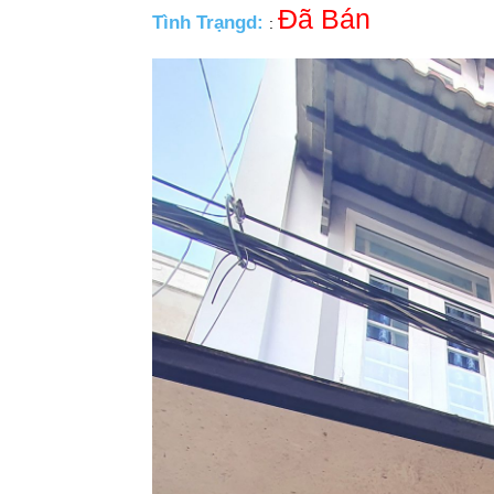
Đã Bán
Tình Trạngd:
: