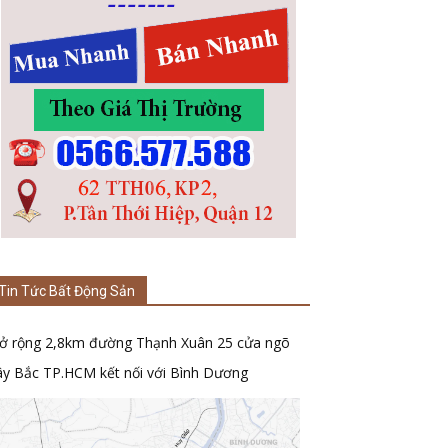
Tin Tức Bất Động Sản
ở rộng 2,8km đường Thạnh Xuân 25 cửa ngõ
ây Bắc TP.HCM kết nối với Bình Dương