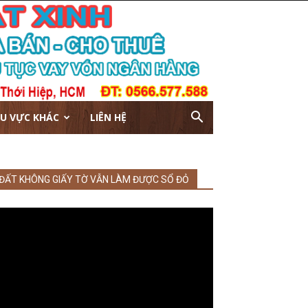
U VỰC KHÁC
LIÊN HỆ
ĐẤT KHÔNG GIẤY TỜ VẪN LÀM ĐƯỢC SỔ ĐỎ