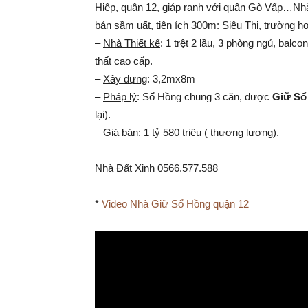
Hiệp, quận 12, giáp ranh với quận Gò Vấp…Nh
bán sầm uất, tiện ích 300m: Siêu Thị, trường 
–
Nhà Thiết kế
: 1 trệt 2 lầu, 3 phòng ngủ, bal
thất cao cấp.
–
Xây dựng
: 3,2mx8m
–
Pháp lý
: Sổ Hồng chung 3 căn, được
Giữ Sổ
lại).
–
Giá bán
: 1 tỷ 580 triệu ( thương lượng).
Nhà Đất Xinh 0566.577.588
*
Video Nhà Giữ Sổ Hồng quận 12