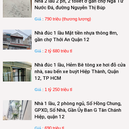
Nhà 2 lầu 2 pn, 2 toilet ở gần chợ Ngã Tư
Nước Đá, đường Nguyễn Thị Búp
790 triệu (thương lượng)
Giá
:
Nhà đúc 1 lầu Mặt tiền nhựa thông 8m,
gần chợ Thới An Quận 12
2 tỷ 680 triệu tl
Giá
:
Nhà đúc 1 lầu, Hẻm Bê tông xe hơi đỗ cửa
nhà, sau bến xe buýt Hiệp Thành, Quận
12, TP HCM
1 tỷ 250 triệu tl
Giá
:
Nhà 1 lầu, 2 phòng ngủ, Sổ Hồng Chung,
GPXD, Số Nhà, Gần Ủy Ban G Tân Chánh
Hiệp, quận 12
690 triệu tl
Giá
: