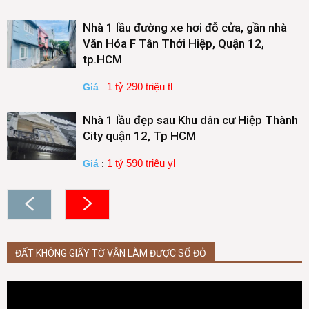
Nhà 1 lầu đường xe hơi đỗ cửa, gần nhà
Văn Hóa F Tân Thới Hiệp, Quận 12,
tp.HCM
1 tỷ 290 triệu tl
Giá
:
Nhà 1 lầu đẹp sau Khu dân cư Hiệp Thành
City quận 12, Tp HCM
1 tỷ 590 triệu yl
Giá
:
ĐẤT KHÔNG GIẤY TỜ VẪN LÀM ĐƯỢC SỔ ĐỎ