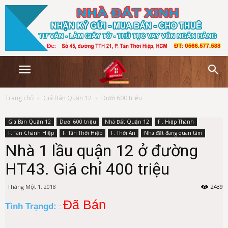
Trang chủ
Giá Bán Quận 12
Dưới 600 triệu
Giá Bán Quận 12
Dưới 600 triệu
Nhà Đất Quận 12
F . Hiệp Thành
F. Tân Chánh Hiệp
F. Tân Thới Hiệp
F. Thới An
Nhà đất đang quan tâm
Nhà 1 lầu quận 12 ở đường
HT43. Giá chỉ 400 triệu
Tháng Một 1, 2018
2439
Đã Bán
Tình Trạngd:
: