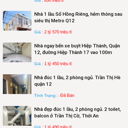
690 triệu tl
Giá
:
Nhà 1 lầu Sổ Hồng Riêng, hẻm thông sau
siêu thị Metro Q12
2 tỷ 570 triệu tl
Giá
:
Nhà ngay bến xe buýt Hiệp Thành, Quận
12, đường Hiệp Thành 17 vao 100m
1 tỷ 450 triệu tl
Giá
:
Nhà đúc 1 lầu, 2 phòng ngủ. Trần Thị Hè
quận 12
Đã Bán
Tình Trạng:
:
Nhà đẹp đúc 1 lầu, 2 phòng ngủ. 2 toilet,
balcon ở Trần Thị Cờ, Thới An
1 tỷ 490 triệu tl
Giá
: