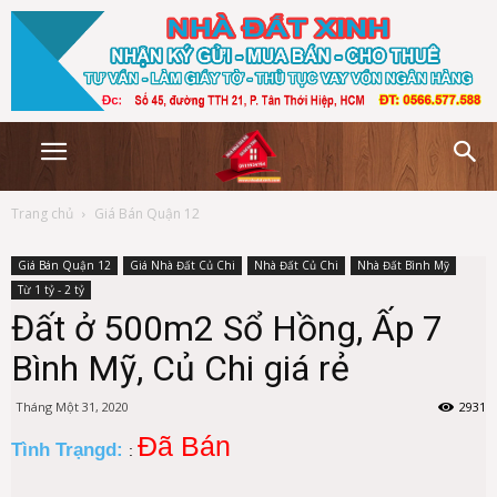
Trang chủ
Giá Bán Quận 12
Giá Bán Quận 12
Giá Nhà Đất Củ Chi
Nhà Đất Củ Chi
Nhà Đất Bình Mỹ
Từ 1 tỷ - 2 tỷ
Đất ở 500m2 Sổ Hồng, Ấp 7
Bình Mỹ, Củ Chi giá rẻ
Tháng Một 31, 2020
2931
Đã Bán
Tình Trạngd:
: