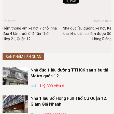
Bài trước
Bài tiếp theo
Hẻm thông 4m xe hơi 7 chỗ, nhà
Nhà đúc lầu đường xe hơi, Kê
đúc 4 tấm rưởi ở đ Tân Thới
khai khu dân cư làm được Sổ
Hiệp 21, Quận 12
Hồng Riêng
SẢN PHẨM LIÊN QUAN
Nhà đúc 1 lầu đường TTH06 sau siêu thị
Metro quận 12
1 tỷ 390 triệu tl
Giá
:
Nhà 1 lầu Sổ Hồng Full Thổ Cư Quận 12.
Giảm Giá Nhanh