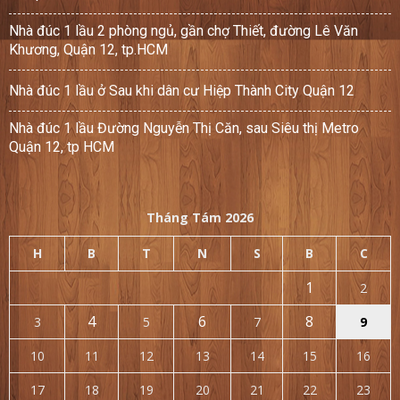
Nhà đúc 1 lầu 2 phòng ngủ, gần chợ Thiết, đường Lê Văn
Khương, Quận 12, tp.HCM
Nhà đúc 1 lầu ở Sau khi dân cư Hiệp Thành City Quận 12
Nhà đúc 1 lầu Đường Nguyễn Thị Căn, sau Siêu thị Metro
Quận 12, tp HCM
Tháng Tám 2026
H
B
T
N
S
B
C
1
2
4
6
8
3
5
7
9
10
11
12
13
14
15
16
17
18
19
20
21
22
23