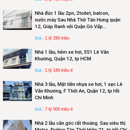
Nhà đúc 1 lầu 2pn, 2toilet, balcon,
nước.máy Sau Nhà Thờ Tân Hưng quận
12, Giáp Ranh với Quận Gò Vấp…
1 tỷ 280 triệu
Giá
:
Nhà 1 lầu, hẻm xe hơi, 551 Lê Văn
Khương, Quận 12, tp HCM
1 tỷ 180 triệu tl
Giá
:
Nhà 3 lầu, Mặt tiền nhựa xe hơi, 1 xẹc Lê
Văn Khương, F Thới An, Quận 12, tp Hồ
Chí Minh
7 tỷ 500 triệu tl
Giá
:
Nhà 2 lầu căn góc rất thoáng. Sau siêu thị
Metro, Đường Tân Thới Hiệp 21, tp Hồ Chí