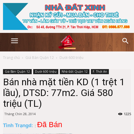
Trang chủ
Giá Bán Quận 12
Dưới 600 triệu
Giá Bán Quận 12
Dưới 600 triệu
Nhà Đất Quận 12
F. Thới An
Bán nhà mặt tiền KD (1 trệt 1
lầu), DTSD: 77m2. Giá 580
triệu (TL)
Tháng Chín 28, 2014
1225
Đã Bán
Tình Trạngd:
: