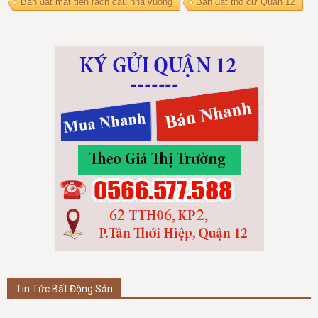
Bán đất mặt tiền rạch cầu nhà vuông
Bán đất thổ cư Quận 12
Tin Tức Bất Động Sản