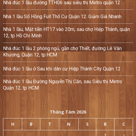
Nhà đúc 1 lầu đường TTH06 sau siêu thị Metro quận 12
Nhà 1 lầu Sổ Hồng Full Thổ Cư Quận 12. Giảm Giá Nhanh
Nhà 1 lầu, Mặt tiền HT17 vào 20m, sau chợ Hiệp Thành, quận
12, tp Hồ Chí Minh
Nhà đúc 1 lầu 2 phòng ngủ, gần chợ Thiết, đường Lê Văn
Khương, Quận 12, tp.HCM
Nhà đúc 1 lầu ở Sau khi dân cư Hiệp Thành City Quận 12
Nhà đúc 1 lầu Đường Nguyễn Thị Căn, sau Siêu thị Metro
Quận 12, tp HCM
Tháng Tám 2026
H
B
T
N
S
B
C
1
2