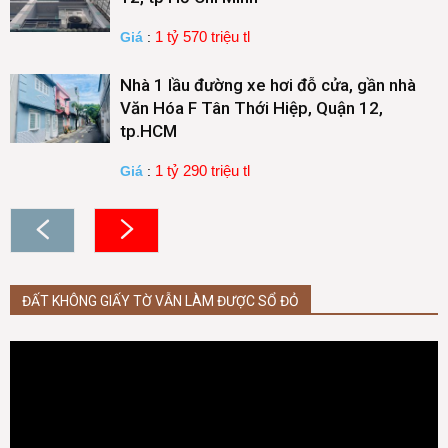
1 tỷ 570 triệu tl
Giá
:
Nhà 1 lầu đường xe hơi đỗ cửa, gần nhà
Văn Hóa F Tân Thới Hiệp, Quận 12,
tp.HCM
1 tỷ 290 triệu tl
Giá
:
ĐẤT KHÔNG GIẤY TỜ VẪN LÀM ĐƯỢC SỔ ĐỎ