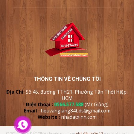
THÔNG TIN VỀ CHÚNG TÔI
Địa Chỉ:
Số 45, đường TTH21, Phường Tân Thới Hiệp,
HCM
Điện thoại :
0566.577.588
(Mr Giảng)
Email :
tieuvangiang84bds@gmail.com
Website :
nhadatxinh
.com
© 2014 - NHÀ ĐẤT XINH chuyên mua bán
nhà đất quận 12
và các khu vực