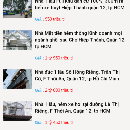
Nhà 1 lầu Full khu dân cư 100%, 300m ra
bến xe buýt Hiệp Thành quận 12, tp.HCM
950 triệu tl
Giá
:
Nhà Mặt tiền hẻm thông Kinh doanh mọi
ngành ghề, sau Chợ Hiệp Thành, Quận 12,
tp HCM
1 tỷ 950 triệu tl
Giá
:
Nhà đúc 1 lầu Sổ Hồng Riêng, Trần Thị
Cờ, F Thới An, Quận 12, tp Hồ Chí Minh
2 tỷ 690 triệu tl
Giá
:
Nhà 1 lầu, hẻm xe hơi tại đường Lê Thị
Riêng, F Thới An, Quận 12, tp HCM
1 tỷ 450 triệu tl
Giá
: