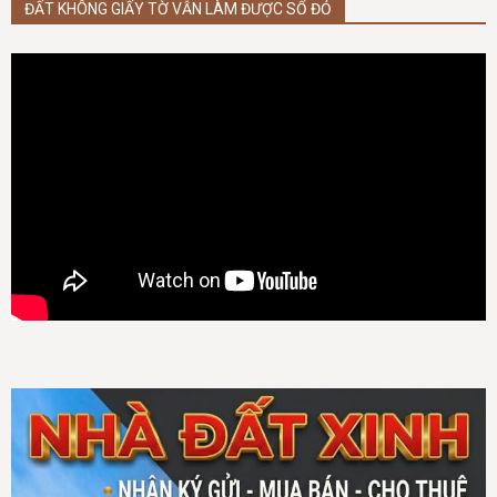
ĐẤT KHÔNG GIẤY TỜ VẪN LÀM ĐƯỢC SỔ ĐỎ