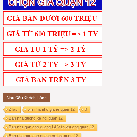
Nhu Cầu Khách Hàng
2 lau
5m nhà nhỏ giá rẻ quận 12
8
Ban nha duong xe hoi quan 12
Ban nha gan cho duong Lê Văn khuong quan 12
Ban nha gan cho duong xe hoi quan 12