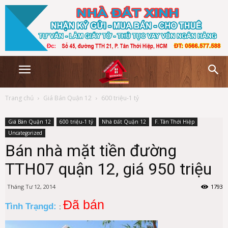
Trang chủ
Giá Bán Quận 12
600 triệu-1 tỷ
Giá Bán Quận 12
600 triệu-1 tỷ
Nhà Đất Quận 12
F. Tân Thới Hiệp
Uncategorized
Bán nhà mặt tiền đường
TTH07 quận 12, giá 950 triệu
Tháng Tư 12, 2014
1793
Đã bán
Tình Trạngd:
: