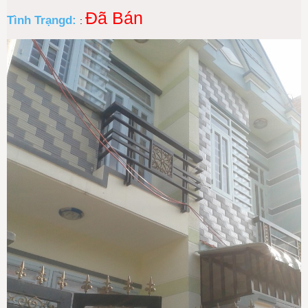
Đã Bán
Tình Trạngd:
: