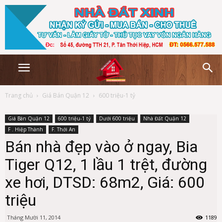
Trang chủ
Giá Bán Quận 12
600 triệu-1 tỷ
Giá Bán Quận 12
600 triệu-1 tỷ
Dưới 600 triệu
Nhà Đất Quận 12
F . Hiệp Thành
F. Thới An
Bán nhà đẹp vào ở ngay, Bia
Tiger Q12, 1 lầu 1 trệt, đường
xe hơi, DTSD: 68m2, Giá: 600
triệu
Tháng Mười 11, 2014
1189