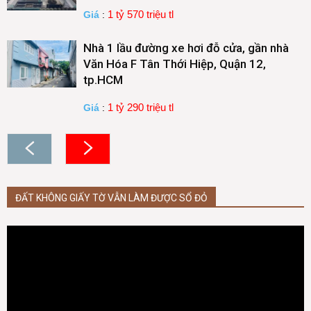
1 tỷ 570 triệu tl
Giá
:
Nhà 1 lầu đường xe hơi đỗ cửa, gần nhà
Văn Hóa F Tân Thới Hiệp, Quận 12,
tp.HCM
1 tỷ 290 triệu tl
Giá
:
ĐẤT KHÔNG GIẤY TỜ VẪN LÀM ĐƯỢC SỔ ĐỎ