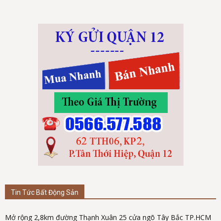
Tin Tức Bất Động Sản
Mở rộng 2,8km đường Thạnh Xuân 25 cửa ngõ Tây Bắc TP.HCM