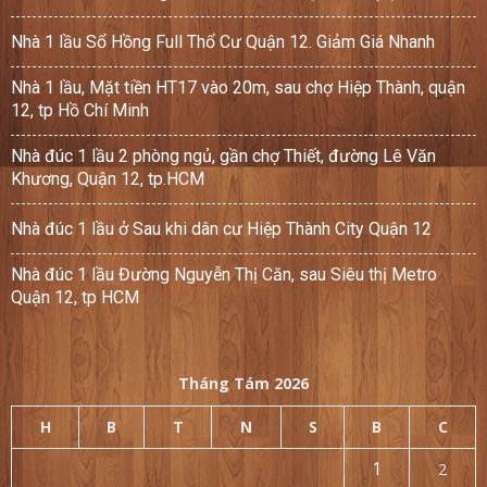
Nhà 1 lầu Sổ Hồng Full Thổ Cư Quận 12. Giảm Giá Nhanh
Nhà 1 lầu, Mặt tiền HT17 vào 20m, sau chợ Hiệp Thành, quận
12, tp Hồ Chí Minh
Nhà đúc 1 lầu 2 phòng ngủ, gần chợ Thiết, đường Lê Văn
Khương, Quận 12, tp.HCM
Nhà đúc 1 lầu ở Sau khi dân cư Hiệp Thành City Quận 12
Nhà đúc 1 lầu Đường Nguyễn Thị Căn, sau Siêu thị Metro
Quận 12, tp HCM
Tháng Tám 2026
H
B
T
N
S
B
C
1
2