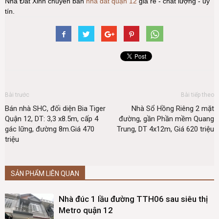
Nhà Đất Xinh chuyên bán
nhà đất quận 12
giá rẻ - chất lượng - uy
tín.
Bài trước
Bài tiếp theo
Bán nhà SHC, đối diện Bia Tiger
Nhà Sổ Hồng Riêng 2 mặt
Quận 12, DT: 3,3 x8.5m, cấp 4
đường, gần Phần mềm Quang
gác lững, đường 8m.Giá 470
Trung, DT 4x12m, Giá 620 triệu
triệu
SẢN PHẨM LIÊN QUAN
Nhà đúc 1 lầu đường TTH06 sau siêu thị
Metro quận 12