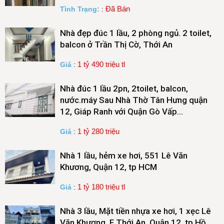
Đã Bán
Tình Trạng:
:
Nhà đẹp đúc 1 lầu, 2 phòng ngủ. 2 toilet,
balcon ở Trần Thị Cờ, Thới An
1 tỷ 490 triệu tl
Giá
:
Nhà đúc 1 lầu 2pn, 2toilet, balcon,
nước.máy Sau Nhà Thờ Tân Hưng quận
12, Giáp Ranh với Quận Gò Vấp…
1 tỷ 280 triệu
Giá
:
Nhà 1 lầu, hẻm xe hơi, 551 Lê Văn
Khương, Quận 12, tp HCM
1 tỷ 180 triệu tl
Giá
:
Nhà 3 lầu, Mặt tiền nhựa xe hơi, 1 xẹc Lê
Văn Khương, F Thới An, Quận 12, tp Hồ