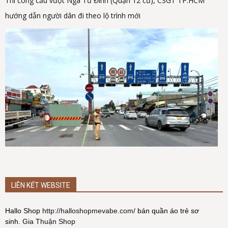
Thi công cầu vượt Ngã Tư Đình (Quận 12 cũ), CSGT TP.HCM
hướng dẫn người dân đi theo lộ trình mới
LIÊN KẾT WEBSITE
Hallo Shop
http://halloshopmevabe.com/
bán quần áo trẻ sơ
sinh.
Gia Thuận Shop