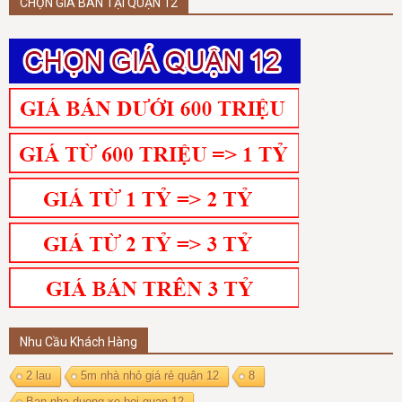
CHỌN GIÁ BÁN TẠI QUẬN 12
Nhu Cầu Khách Hàng
2 lau
5m nhà nhỏ giá rẻ quận 12
8
Ban nha duong xe hoi quan 12