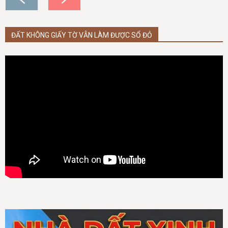
ĐẤT KHÔNG GIẤY TỜ VẪN LÀM ĐƯỢC SỔ ĐỎ