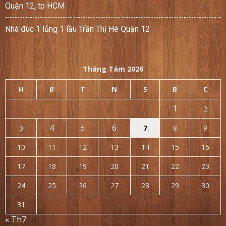
Quận 12, tp HCM
Nhà đúc 1 lủng 1 lầu Trần Thị Hè Quận 12
Tháng Tám 2026
H
B
T
N
S
B
C
1
2
4
6
3
5
7
8
9
10
11
12
13
14
15
16
17
18
19
20
21
22
23
24
25
26
27
28
29
30
31
« Th7