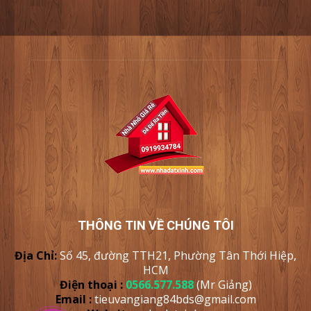
THÔNG TIN VỀ CHÚNG TÔI
Địa Chỉ:
Số 45, đường TTH21, Phường Tân Thới Hiệp,
HCM
Điện thoại :
0566.577.588
(Mr Giảng)
Email :
tieuvangiang84bds@gmail.com