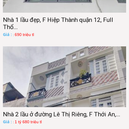
Nhà 1 lầu đẹp, F Hiệp Thành quận 12, Full
Thổ...
Giá :
690 triệu tl
:
Nhà 2 lầu ở đường Lê Thị Riêng, F Thới An,...
Giá :
1 tỷ 680 triệu tl
: