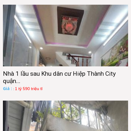
Nhà 1 lầu sau Khu dân cư Hiệp Thành City
quận...
Giá :
1 tỷ 590 triệu tl
: