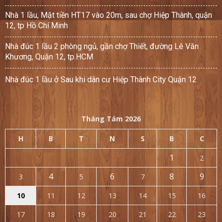
Nhà 1 lầu, Mặt tiền HT17 vào 20m, sau chợ Hiệp Thành, quận
12, tp Hồ Chí Minh
Nhà đúc 1 lầu 2 phòng ngủ, gần chợ Thiết, đường Lê Văn
Khương, Quận 12, tp.HCM
Nhà đúc 1 lầu ở Sau khi dân cư Hiệp Thành City Quận 12
Tháng Tám 2026
H
B
T
N
S
B
C
1
2
4
6
8
9
3
5
7
10
11
12
13
14
15
16
17
18
19
20
21
22
23