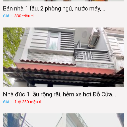
Bán nhà 1 lầu, 2 phòng ngủ, nước máy, ...
Giá :
830 triệu tl
:
Nhà đúc 1 lầu rộng rãi, hẻm xe hơi Đỗ Cửa...
Giá :
1 tỷ 250 triệu tl
: