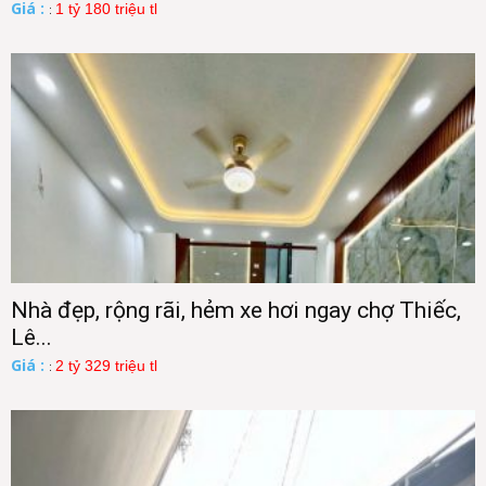
Giá :
1 tỷ 180 triệu tl
:
Nhà đẹp, rộng rãi, hẻm xe hơi ngay chợ Thiếc,
Lê...
Giá :
2 tỷ 329 triệu tl
: