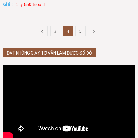
Giá :
1 tỷ 550 triệu tl
:
3
4
5
ĐẤT KHÔNG GIẤY TỜ VẪN LÀM ĐƯỢC SỔ ĐỎ