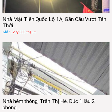
Nhà Mặt Tiền Quốc Lộ 1A, Gần Cầu Vượt Tân
Thới...
Giá :
2 tỷ 300 triệu tl
:
Nhà hẻm thông, Trần Thị Hè, Đúc 1 lầu 2
phòng...