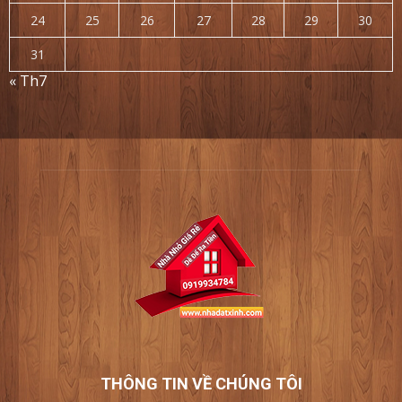
24
25
26
27
28
29
30
31
« Th7
THÔNG TIN VỀ CHÚNG TÔI