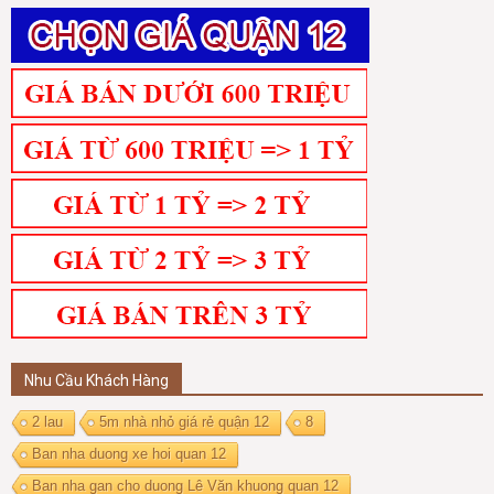
Nhu Cầu Khách Hàng
2 lau
5m nhà nhỏ giá rẻ quận 12
8
Ban nha duong xe hoi quan 12
Ban nha gan cho duong Lê Văn khuong quan 12