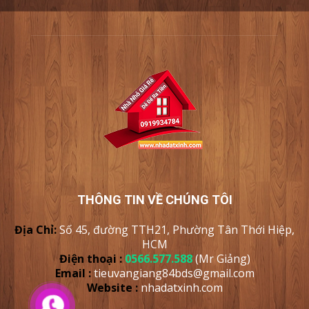
THÔNG TIN VỀ CHÚNG TÔI
Địa Chỉ:
Số 45, đường TTH21, Phường Tân Thới Hiệp,
HCM
Điện thoại :
0566.577.588
(Mr Giảng)
Email :
tieuvangiang84bds@gmail.com
Website :
nhadatxinh
.com