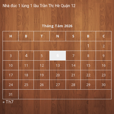
Nhà đúc 1 lủng 1 lầu Trần Thị Hè Quận 12
Tháng Tám 2026
H
B
T
N
S
B
C
1
2
4
6
3
5
7
8
9
10
11
12
13
14
15
16
17
18
19
20
21
22
23
24
25
26
27
28
29
30
31
« Th7