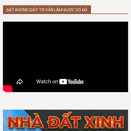
ĐẤT KHÔNG GIẤY TỜ VẪN LÀM ĐƯỢC SỔ ĐỎ