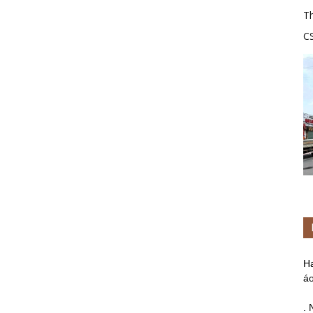
Th
C
tr
H
áo
. 