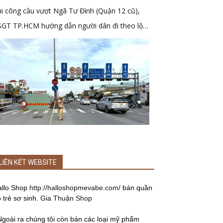
i công cầu vượt Ngã Tư Đình (Quận 12 cũ),
SGT TP.HCM hướng dẫn người dân đi theo lộ
ình mới
LIÊN KẾT WEBSITE
allo Shop
http://halloshopmevabe.com/
bán quần
 trẻ sơ sinh.
Gia Thuận Shop
Ngoài ra chúng tôi còn bán các loại mỹ phẩm