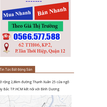
Tin Tức Bất Động Sản
ở rộng 2,8km đường Thạnh Xuân 25 cửa ngõ
ây Bắc TP.HCM kết nối với Bình Dương