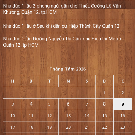
Nhà đúc 1 lầu 2 phòng ngủ, gần chợ Thiết, đường Lê Văn
Khương, Quận 12, tp.HCM
Nhà đúc 1 lầu ở Sau khi dân cư Hiệp Thành City Quận 12
Nhà đúc 1 lầu Đường Nguyễn Thị Căn, sau Siêu thị Metro
Quận 12, tp HCM
Tháng Tám 2026
H
B
T
N
S
B
C
1
2
4
6
8
3
5
7
9
10
11
12
13
14
15
16
17
18
19
20
21
22
23