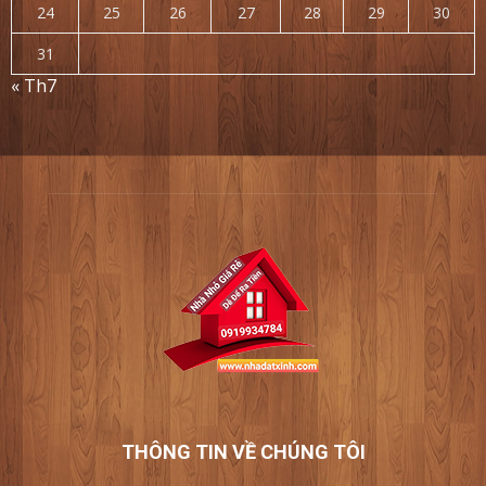
24
25
26
27
28
29
30
31
« Th7
THÔNG TIN VỀ CHÚNG TÔI