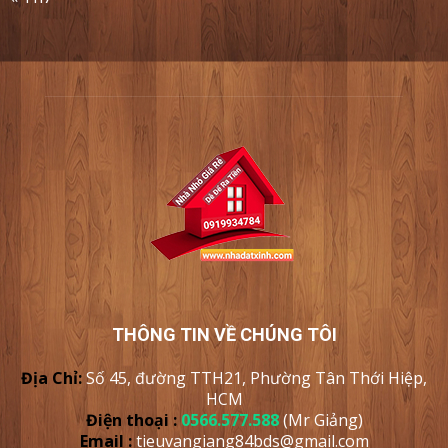
THÔNG TIN VỀ CHÚNG TÔI
Địa Chỉ:
Số 45, đường TTH21, Phường Tân Thới Hiệp,
HCM
Điện thoại :
0566.577.588
(Mr Giảng)
Email :
tieuvangiang84bds@gmail.com