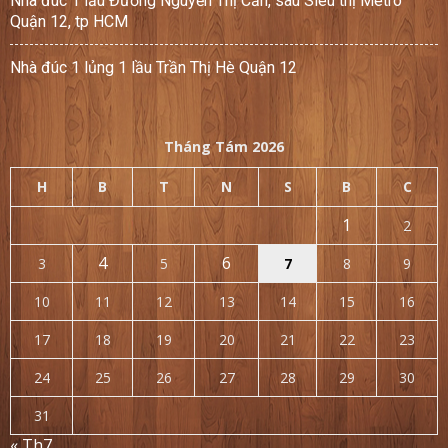
Nhà đúc 1 lầu Đường Nguyễn Thị Căn, sau Siêu thị Metro
Quận 12, tp HCM
Nhà đúc 1 lủng 1 lầu Trần Thị Hè Quận 12
Tháng Tám 2026
H
B
T
N
S
B
C
1
2
4
6
3
5
7
8
9
10
11
12
13
14
15
16
17
18
19
20
21
22
23
24
25
26
27
28
29
30
31
« Th7