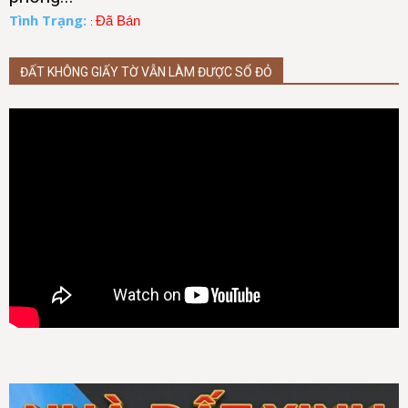
Tình Trạng:
Đã Bán
:
ĐẤT KHÔNG GIẤY TỜ VẪN LÀM ĐƯỢC SỔ ĐỎ