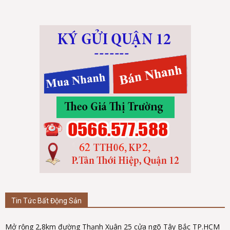
Tin Tức Bất Động Sản
Mở rộng 2,8km đường Thạnh Xuân 25 cửa ngõ Tây Bắc TP.HCM