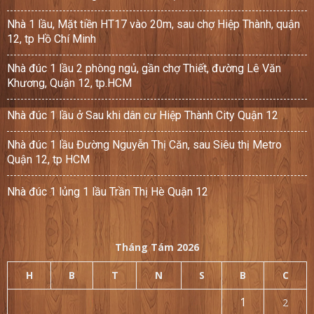
Nhà 1 lầu, Mặt tiền HT17 vào 20m, sau chợ Hiệp Thành, quận
12, tp Hồ Chí Minh
Nhà đúc 1 lầu 2 phòng ngủ, gần chợ Thiết, đường Lê Văn
Khương, Quận 12, tp.HCM
Nhà đúc 1 lầu ở Sau khi dân cư Hiệp Thành City Quận 12
Nhà đúc 1 lầu Đường Nguyễn Thị Căn, sau Siêu thị Metro
Quận 12, tp HCM
Nhà đúc 1 lủng 1 lầu Trần Thị Hè Quận 12
Tháng Tám 2026
H
B
T
N
S
B
C
1
2