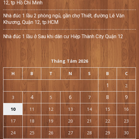
12, tp Hồ Chí Minh
Nhà đúc 1 lầu 2 phòng ngủ, gần chợ Thiết, đường Lê Văn
Khương, Quận 12, tp.HCM
Nhà đúc 1 lầu ở Sau khi dân cư Hiệp Thành City Quận 12
Tháng Tám 2026
H
B
T
N
S
B
C
1
2
4
6
8
9
3
5
7
10
11
12
13
14
15
16
17
18
19
20
21
22
23
24
25
26
27
28
29
30