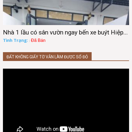
Nhà 1 lầu có sân vườn ngay bến xe buýt Hiệp...
Tình Trạng:
Đã Bán
:
ĐẤT KHÔNG GIẤY TỜ VẪN LÀM ĐƯỢC SỔ ĐỎ