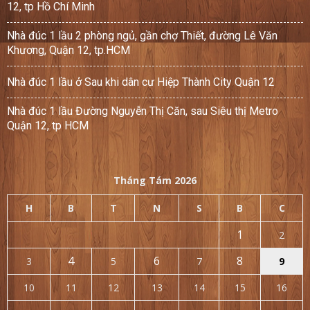
12, tp Hồ Chí Minh
Nhà đúc 1 lầu 2 phòng ngủ, gần chợ Thiết, đường Lê Văn
Khương, Quận 12, tp.HCM
Nhà đúc 1 lầu ở Sau khi dân cư Hiệp Thành City Quận 12
Nhà đúc 1 lầu Đường Nguyễn Thị Căn, sau Siêu thị Metro
Quận 12, tp HCM
Tháng Tám 2026
H
B
T
N
S
B
C
1
2
4
6
8
3
5
7
9
10
11
12
13
14
15
16