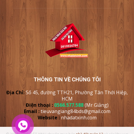
THÔNG TIN VỀ CHÚNG TÔI
Địa Chỉ:
Số 45, đường TTH21, Phường Tân Thới Hiệp,
HCM
Điện thoại :
0566.577.588
(Mr Giảng)
Email :
tieuvangiang84bds@gmail.com
Website :
nhadatxinh
.com