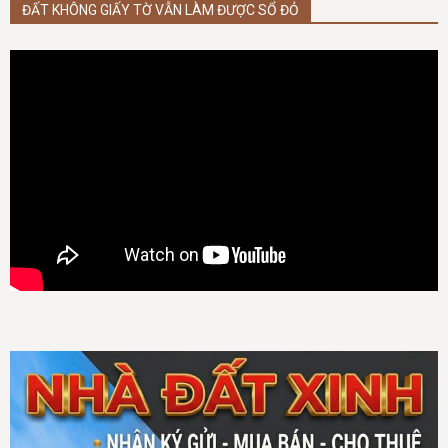
ĐẤT KHÔNG GIẤY TỜ VẪN LÀM ĐƯỢC SỔ ĐỎ