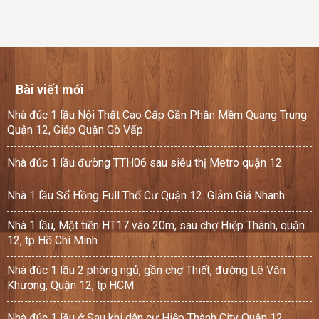
Bài viết mới
Nhà đúc 1 lầu Nội Thất Cao Cấp Gần Phần Mềm Quang Trung
Quận 12, Giáp Quận Gò Vấp
Nhà đúc 1 lầu đường TTH06 sau siêu thị Metro quận 12
Nhà 1 lầu Sổ Hồng Full Thổ Cư Quận 12. Giảm Giá Nhanh
Nhà 1 lầu, Mặt tiền HT17 vào 20m, sau chợ Hiệp Thành, quận
12, tp Hồ Chí Minh
Nhà đúc 1 lầu 2 phòng ngủ, gần chợ Thiết, đường Lê Văn
Khương, Quận 12, tp.HCM
Nhà đúc 1 lầu ở Sau khi dân cư Hiệp Thành City Quận 12