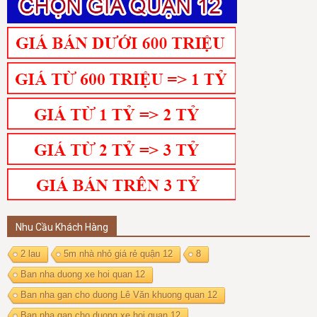
Nhu Cầu Khách Hàng
2 lau
5m nhà nhỏ giá rẻ quận 12
8
Ban nha duong xe hoi quan 12
Ban nha gan cho duong Lê Văn khuong quan 12
Ban nha gan cho duong xe hoi quan 12