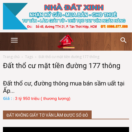
Trang chủ
Tags
Đất thổ cư mặt tiền đường 177 thông
Đất thổ cư mặt tiền đường 177 thông
Đất thổ cư, đường thông mua bán sầm uất tại
Ấp...
Giá :
3 tỷ 950 triệu ( thương lượng)
:
ĐẤT KHÔNG GIẤY TỜ VẪN LÀM ĐƯỢC SỔ ĐỎ